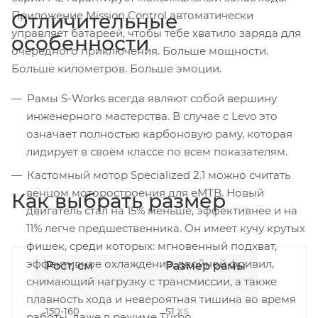
Приложение Mission Control автоматически
Отличительные
управляет батареей, чтобы тебе хватило заряда для
особенности
очередного приключения. Больше мощности.
Больше километров. Больше эмоции.
Рамы S-Works всегда являют собой вершину
инженерного мастерства. В случае с Levo это
означает полностью карбоновую раму, которая
лидирует в своём классе по всем показателям.
Кастомный мотор Specialized 2.1 можно считать
венцом моторостроения для eMTB. Новый
Как выбрать размер
двигатель стал на 15% меньше, эффективнее и на
11% легче предшественника. Он имеет кучу крутых
фишек, среди которых: мгновенный подхват,
эффективное охлаждение, двойной фривил,
Рост, см
Размер рамы
снимающий нагрузку с трансмиссии, а также
плавность хода и невероятная тишина во время
150-160
S1
XS
работы, даже в режиме Turbo.