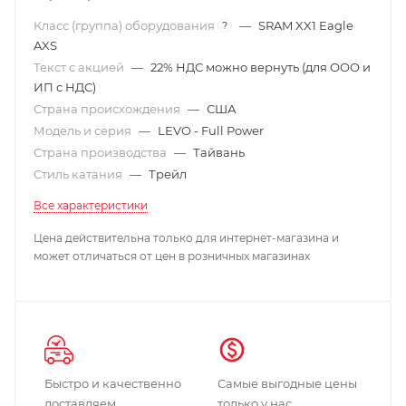
Класс (группа) оборудования
—
SRAM XX1 Eagle
?
AXS
Текст с акцией
—
22% НДС можно вернуть (для ООО и
ИП с НДС)
Страна происхождения
—
США
Модель и серия
—
LEVO - Full Power
Страна производства
—
Тайвань
Стиль катания
—
Трейл
Все характеристики
Цена действительна только для интернет-магазина и
может отличаться от цен в розничных магазинах
Быстро и качественно
Самые выгодные цены
доставляем
только у нас