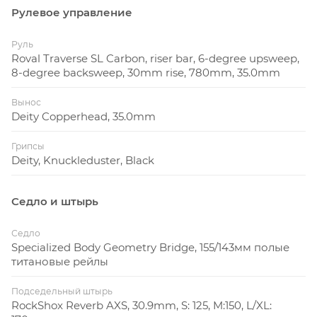
Рулевое управление
Руль
Roval Traverse SL Carbon, riser bar, 6-degree upsweep,
8-degree backsweep, 30mm rise, 780mm, 35.0mm
Вынос
Deity Copperhead, 35.0mm
Грипсы
Deity, Knuckleduster, Black
Седло и штырь
Седло
Specialized Body Geometry Bridge, 155/143мм полые
титановые рейлы
Подседельный штырь
RockShox Reverb AXS, 30.9mm, S: 125, M:150, L/XL: