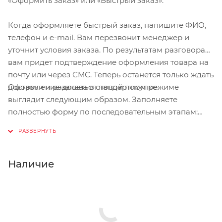
«Оформить заказ» или «Быстрый заказ».
Когда оформляете быстрый заказ, напишите ФИО,
телефон и e-mail. Вам перезвонит менеджер и
уточнит условия заказа. По результатам разговора
вам придет подтверждение оформления товара на
почту или через СМС. Теперь останется только ждать
Оформление заказа в стандартном режиме
доставки и радоваться новой покупке.
выглядит следующим образом. Заполняете
полностью форму по последовательным этапам:
адрес, способ доставки, оплаты, данные о себе.
Советуем в комментарии к заказу написать
информацию, которая поможет курьеру вас найти.
Нажмите кнопку «Оформить заказ».
Наличие