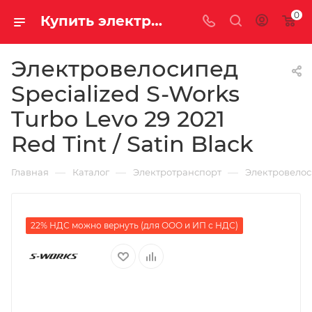
0
Купить электровелосипед Specialized S-Works Turbo Levo 29 2021 Red Tint / Satin Black за 1667500.00000000 рублей в Саратове и Энгельсе в рассрочку или кредит выгодно
Электровелосипед
Specialized S-Works
Turbo Levo 29 2021
Red Tint / Satin Black
—
—
—
Главная
Каталог
Электротранспорт
Электровело
22% НДС можно вернуть (для ООО и ИП с НДС)