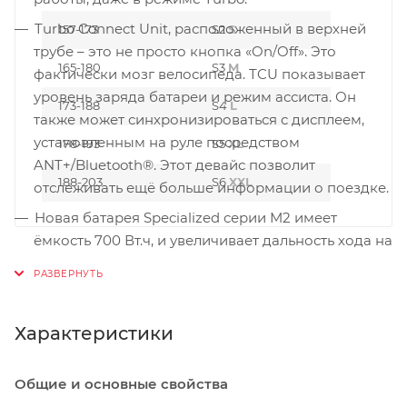
Turbo Connect Unit, расположенный в верхней
157-173
S2
S
трубе – это не просто кнопка «On/Off». Это
165-180
S3
M
фактически мозг велосипеда. TCU показывает
уровень заряда батареи и режим ассиста. Он
173-188
S4
L
также может синхронизироваться с дисплеем,
установленным на руле посредством
178-193
S5
XL
ANT+/Bluetooth®. Этот девайс позволит
188-203
S6
XXL
отслеживать ещё больше информации о поездке.
Новая батарея Specialized серии M2 имеет
ёмкость 700 Вт.ч, и увеличивает дальность хода на
внушительные 40%. Она также полностью
интегрирована в раму, и может быть легко
демонтирована с помощью одного ключа.
Характеристики
Общие и основные свойства