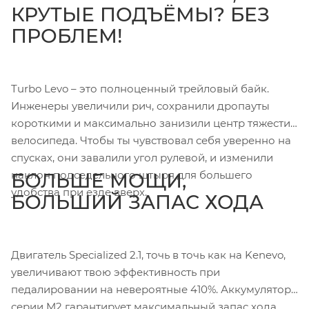
КРУТЫЕ ПОДЪЁМЫ? БЕЗ
ПРОБЛЕМ!
Turbo Levo – это полноценный трейловый байк.
Инженеры увеличили рич, сохранили дропауты
короткими и максимально занизили центр тяжести
велосипеда. Чтобы ты чувствовал себя уверенно на
спусках, они завалили угол рулевой, и изменили
наклон подседельного штыря для большего
БОЛЬШЕ МОЩИ,
удобства при езде вверх.
БОЛЬШИЙ ЗАПАС ХОДА
Двигатель Specialized 2.1, точь в точь как на Kenevo,
увеличивают твою эффективность при
педалировании на невероятные 410%. Аккумулятор
серии M2 гарантирует максимальный запас хода.