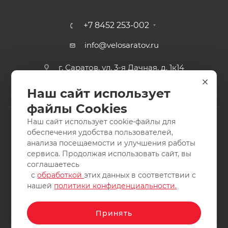
+7 8452 253-002
info@velosaratov.ru
г. Саратов, ул. 3-я Дачная, д. 1к14
Наш сайт использует
файлы Cookies
Наш сайт использует cookie-файлы для
обеспечения удобства пользователей,
анализа посещаемости и улучшения работы
2011-2026 © интернет-магазин спортивных товаров
сервиса. Продолжая использовать сайт, вы
ВелоСаратов. Не является публичной офертой. Все права
соглашаетесь
защищены. Заимствование материалов и фотографий
с
обработкой
этих данных в соответствии с
запрещено.
нашей
политики конфиденциальности.
Принять