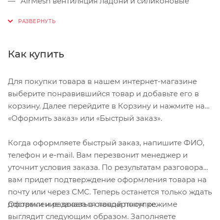
AirMesh вентиляция ладони и силиконовые
вставки.
Неопреновое запястье с липучкой WristLock.
Как купить
Для покупки товара в нашем интернет-магазине
выберите понравившийся товар и добавьте его в
корзину. Далее перейдите в Корзину и нажмите на
«Оформить заказ» или «Быстрый заказ».
Когда оформляете быстрый заказ, напишите ФИО,
телефон и e-mail. Вам перезвонит менеджер и
уточнит условия заказа. По результатам разговора
вам придет подтверждение оформления товара на
почту или через СМС. Теперь останется только ждать
Оформление заказа в стандартном режиме
доставки и радоваться новой покупке.
выглядит следующим образом. Заполняете