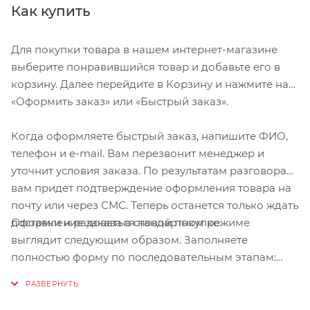
Как купить
Для покупки товара в нашем интернет-магазине
выберите понравившийся товар и добавьте его в
корзину. Далее перейдите в Корзину и нажмите на
«Оформить заказ» или «Быстрый заказ».
Когда оформляете быстрый заказ, напишите ФИО,
телефон и e-mail. Вам перезвонит менеджер и
уточнит условия заказа. По результатам разговора
вам придет подтверждение оформления товара на
почту или через СМС. Теперь останется только ждать
Оформление заказа в стандартном режиме
доставки и радоваться новой покупке.
выглядит следующим образом. Заполняете
полностью форму по последовательным этапам:
адрес, способ доставки, оплаты, данные о себе.
Советуем в комментарии к заказу написать
информацию, которая поможет курьеру вас найти.