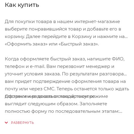
Как купить
Для покупки товара в нашем интернет-магазине
выберите понравившийся товар и добавьте его в
корзину. Далее перейдите в Корзину и нажмите на
«Оформить заказ» или «Быстрый заказ».
Когда оформляете быстрый заказ, напишите ФИО,
телефон и e-mail. Вам перезвонит менеджер и
уточнит условия заказа. По результатам разговора
вам придет подтверждение оформления товара на
почту или через СМС. Теперь останется только ждать
Оформление заказа в стандартном режиме
доставки и радоваться новой покупке.
выглядит следующим образом. Заполняете
полностью форму по последовательным этапам:
адрес, способ доставки, оплаты, данные о себе.
Советуем в комментарии к заказу написать
информацию, которая поможет курьеру вас найти.