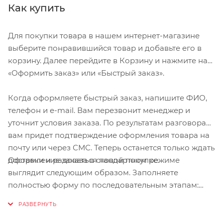
Как купить
Для покупки товара в нашем интернет-магазине
выберите понравившийся товар и добавьте его в
корзину. Далее перейдите в Корзину и нажмите на
«Оформить заказ» или «Быстрый заказ».
Когда оформляете быстрый заказ, напишите ФИО,
телефон и e-mail. Вам перезвонит менеджер и
уточнит условия заказа. По результатам разговора
вам придет подтверждение оформления товара на
почту или через СМС. Теперь останется только ждать
Оформление заказа в стандартном режиме
доставки и радоваться новой покупке.
выглядит следующим образом. Заполняете
полностью форму по последовательным этапам:
адрес, способ доставки, оплаты, данные о себе.
Советуем в комментарии к заказу написать
информацию, которая поможет курьеру вас найти.