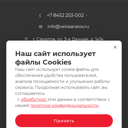
+7 8452 253-002
info@velosaratov.ru
г. Саратов, ул. 3-я Дачная, д. 1к14
Наш сайт использует
файлы Cookies
Наш сайт использует cookie-файлы для
обеспечения удобства пользователей,
анализа посещаемости и улучшения работы
2011-2026 © интернет-магазин спортивных товаров
сервиса. Продолжая использовать сайт, вы
ВелоСаратов. Не является публичной офертой. Все права
соглашаетесь
защищены. Заимствование материалов и фотографий
с
обработкой
этих данных в соответствии с
запрещено.
нашей
политики конфиденциальности.
Принять