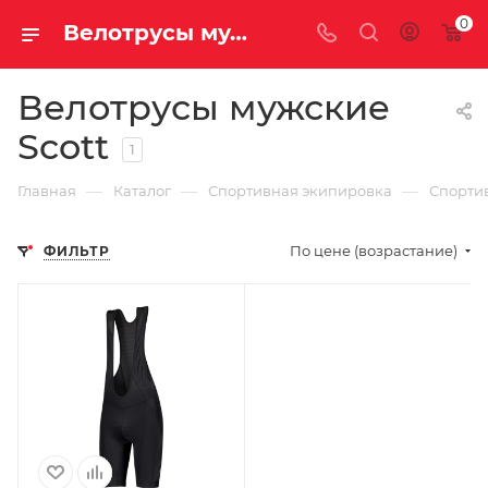
0
Велотрусы мужские Scott
Велотрусы мужские
Scott
1
—
—
—
Главная
Каталог
Спортивная экипировка
Спорти
По цене (возрастание)
ФИЛЬТР