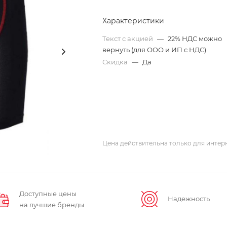
Характеристики
Текст с акцией
—
22% НДС можно
вернуть (для ООО и ИП с НДС)
Скидка
—
Да
Цена действительна только для интерн
Доступные цены
Надежность
на лучшие бренды