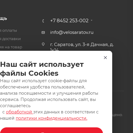
ЩЬ
+7 8452 253-002
я оплаты
info@velosaratov.ru
я доставки
г. Саратов, ул. 3-я Дачная, д.
ия на товар
1к14
-ответ
Наш сайт использует
файлы Cookies
Наш сайт использует cookie-файлы для
обеспечения удобства пользователей,
анализа посещаемости и улучшения работы
сервиса. Продолжая использовать сайт, вы
соглашаетесь
с
обработкой
этих данных в соответствии с
щищены. Заимствование материалов и фотографий запрещено.
нашей
политики конфиденциальности.