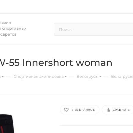
газин
 спортивных
осаратов
-55 Innershort woman
—
—
—
а
Спортивная экипировка
Велотрусы
Велотрусы
В ИЗБРАННОЕ
СРАВНИТЬ