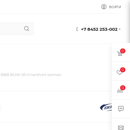
ВОЙТИ
+7 8452 253-002
0
0
 BBB BUW-55 Innershort woman
0