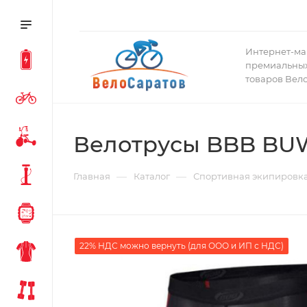
Интернет-ма
премиальных
товаров Вел
Велотрусы BBB BUW
—
—
Главная
Каталог
Спортивная экипировк
22% НДС можно вернуть (для ООО и ИП с НДС)