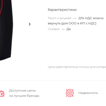
Характеристики
Текст с акцией
—
22% НДС можно
вернуть (для ООО и ИП с НДС)
Скидка
—
Да
Цена действительна только для интерн
Доступные цены
Надежность
на лучшие бренды