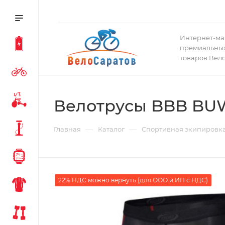
Интернет-ма
премиальных
товаров Вел
Велотрусы BBB BUW
—
—
Главная
Каталог
Спортивная экипировк
22% НДС можно вернуть (для ООО и ИП с НДС)