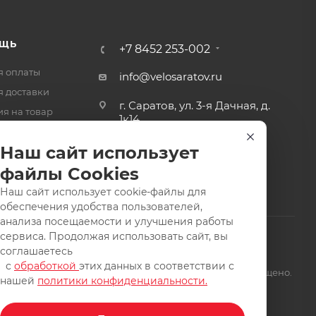
ЩЬ
+7 8452 253-002
я оплаты
info@velosaratov.ru
я доставки
г. Саратов, ул. 3-я Дачная, д.
ия на товар
1к14
-ответ
Наш сайт использует
файлы Cookies
Наш сайт использует cookie-файлы для
обеспечения удобства пользователей,
анализа посещаемости и улучшения работы
сервиса. Продолжая использовать сайт, вы
соглашаетесь
с
обработкой
этих данных в соответствии с
щищены. Заимствование материалов и фотографий запрещено.
нашей
политики конфиденциальности.