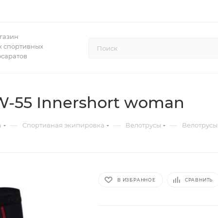
газин
 спортивных
осаратов
-55 Innershort woman
—
—
—
а
Спортивная экипировка
Велотрусы
Велотрусы
В ИЗБРАННОЕ
СРАВНИТЬ