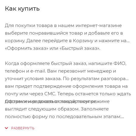
BBB эластичный пояс, чтобы держать шорты в
Как купить
правильном положении.
Для покупки товара в нашем интернет-магазине
выберите понравившийся товар и добавьте его в
корзину. Далее перейдите в Корзину и нажмите на
«Оформить заказ» или «Быстрый заказ».
Когда оформляете быстрый заказ, напишите ФИО,
телефон и e-mail. Вам перезвонит менеджер и
уточнит условия заказа. По результатам разговора
вам придет подтверждение оформления товара на
почту или через СМС. Теперь останется только ждать
Оформление заказа в стандартном режиме
доставки и радоваться новой покупке.
выглядит следующим образом. Заполняете
полностью форму по последовательным этапам:
адрес, способ доставки, оплаты, данные о себе.
Советуем в комментарии к заказу написать