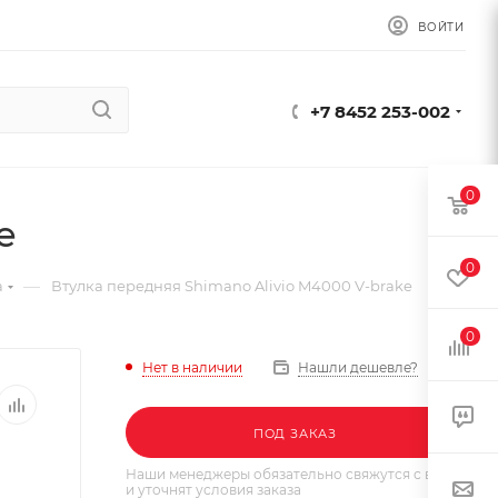
ВОЙТИ
+7 8452 253-002
0
e
0
—
а
Втулка передняя Shimano Alivio M4000 V-brake
0
Нет в наличии
Нашли дешевле?
ПОД ЗАКАЗ
Наши менеджеры обязательно свяжутся с вами
и уточнят условия заказа