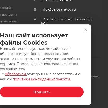
я оплаты
info@velosaratov.ru
я доставки
г. Саратов, ул. 3-я Дачная, д.
ия на товар
1к14
-ответ
Наш сайт использует
файлы Cookies
Наш сайт использует cookie-файлы для
обеспечения удобства пользователей,
анализа посещаемости и улучшения работы
сервиса. Продолжая использовать сайт, вы
соглашаетесь
с
обработкой
этих данных в соответствии с
щищены. Заимствование материалов и фотографий запрещено.
нашей
политики конфиденциальности.
Принять