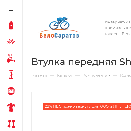
Интернет-ма
премиальных
товаров Вел
Втулка передняя Sh
—
—
—
Главная
Каталог
Компоненты
Колё
22% НДС можно вернуть (для ООО и ИП с НДС