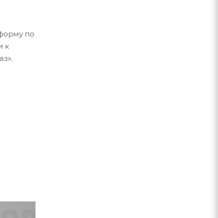
форму по
и к
аз».