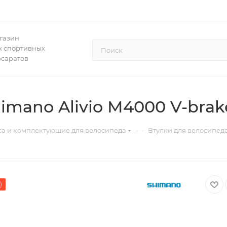
газин
 спортивных
осаратов
imano Alivio M4000 V-brak
—
са и комплектующие для велосипеда
Втулки для велосипед
)