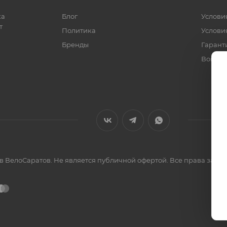
ка
Блог
Услови
т
Политика
Услови
Бренды
Гарант
Вопрос
ов ВелоСаратов. Не является публичной офертой. Все права за