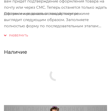
вам придет подтверждение оформления товара на
почту или через СМС. Теперь останется только ждать
Оформление заказа в стандартном режиме
доставки и радоваться новой покупке.
выглядит следующим образом. Заполняете
полностью форму по последовательным этапам:
адрес, способ доставки, оплаты, данные о себе.
Советуем в комментарии к заказу написать
информацию, которая поможет курьеру вас найти.
Нажмите кнопку «Оформить заказ».
Наличие