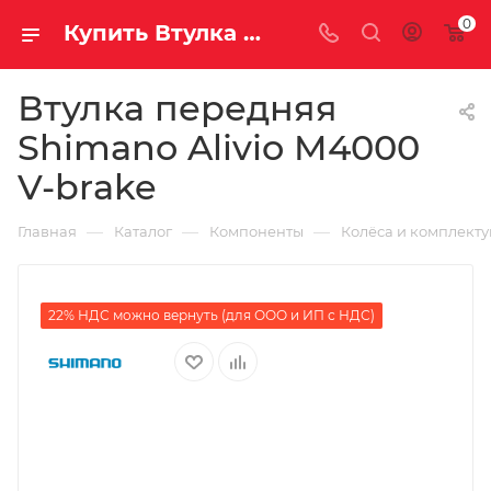
0
Купить Втулка передняя Shimano Alivio M4000 V-brake за рублей, а со скидкой
Втулка передняя
Shimano Alivio M4000
V-brake
—
—
—
Главная
Каталог
Компоненты
Колёса и комплект
22% НДС можно вернуть (для ООО и ИП с НДС)