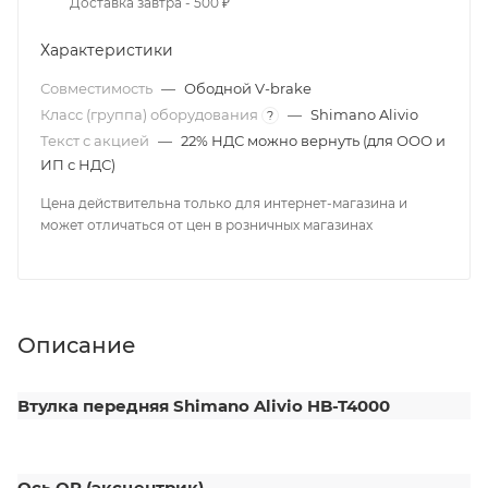
Доставка завтра - 500 ₽
Характеристики
Совместимость
—
Ободной V-brake
Класс (группа) оборудования
—
Shimano Alivio
?
Текст с акцией
—
22% НДС можно вернуть (для ООО и
ИП с НДС)
Цена действительна только для интернет-магазина и
может отличаться от цен в розничных магазинах
Описание
Втулка передняя Shimano Alivio HB-T4000
Ось QR (эксцентрик).