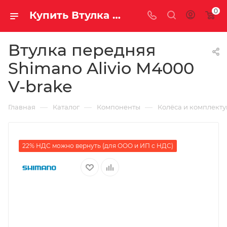
0
Купить Втулка передняя Shimano Alivio M4000 V-brake за рублей, а со скидкой
Втулка передняя
Shimano Alivio M4000
V-brake
—
—
—
Главная
Каталог
Компоненты
Колёса и комплект
22% НДС можно вернуть (для ООО и ИП с НДС)