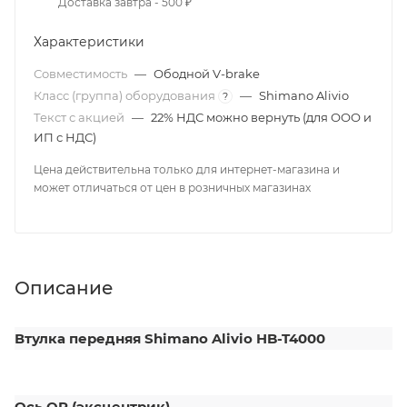
Доставка завтра - 500 ₽
Характеристики
Совместимость
—
Ободной V-brake
Класс (группа) оборудования
—
Shimano Alivio
?
Текст с акцией
—
22% НДС можно вернуть (для ООО и
ИП с НДС)
Цена действительна только для интернет-магазина и
может отличаться от цен в розничных магазинах
Описание
Втулка передняя Shimano Alivio HB-T4000
Ось QR (эксцентрик).