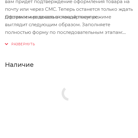
вам придет подтверждение оформления товара на
почту или через СМС. Теперь останется только ждать
Оформление заказа в стандартном режиме
доставки и радоваться новой покупке.
выглядит следующим образом. Заполняете
полностью форму по последовательным этапам:
адрес, способ доставки, оплаты, данные о себе.
Советуем в комментарии к заказу написать
информацию, которая поможет курьеру вас найти.
Нажмите кнопку «Оформить заказ».
Наличие