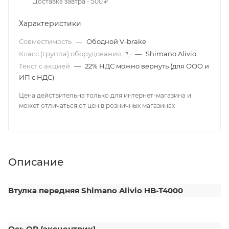
Доставка завтра - 500 ₽
Характеристики
Совместимость
—
Ободной V-brake
Класс (группа) оборудования
—
Shimano Alivio
?
Текст с акцией
—
22% НДС можно вернуть (для ООО и
ИП с НДС)
Цена действительна только для интернет-магазина и
может отличаться от цен в розничных магазинах
Описание
Втулка передняя Shimano Alivio HB-T4000
Ось QR (эксцентрик).