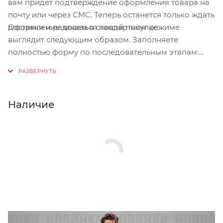
вам придет подтверждение оформления товара на
почту или через СМС. Теперь останется только ждать
Оформление заказа в стандартном режиме
доставки и радоваться новой покупке.
выглядит следующим образом. Заполняете
полностью форму по последовательным этапам:
адрес, способ доставки, оплаты, данные о себе.
Советуем в комментарии к заказу написать
информацию, которая поможет курьеру вас найти.
Нажмите кнопку «Оформить заказ».
Наличие