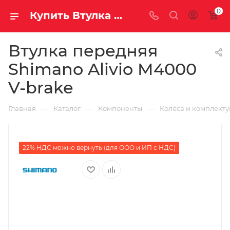
0
Купить Втулка передняя Shimano Alivio M4000 V-brake за рублей, а со скидкой
Втулка передняя
Shimano Alivio M4000
V-brake
—
—
—
Главная
Каталог
Компоненты
Колёса и комплект
22% НДС можно вернуть (для ООО и ИП с НДС)