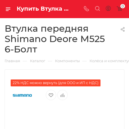
0
Купить Втулка передняя Shimano Deore M525 6-Болт за рублей, а со скидкой
Втулка передняя
Shimano Deore M525
6-Болт
—
—
—
Главная
Каталог
Компоненты
Колёса и комплект
22% НДС можно вернуть (для ООО и ИП с НДС)