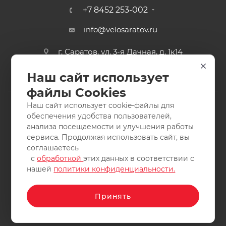
+7 8452 253-002
info@velosaratov.ru
г. Саратов, ул. 3-я Дачная, д. 1к14
Наш сайт использует
файлы Cookies
Наш сайт использует cookie-файлы для
обеспечения удобства пользователей,
анализа посещаемости и улучшения работы
2011-2026 © интернет-магазин спортивных товаров
сервиса. Продолжая использовать сайт, вы
ВелоСаратов. Не является публичной офертой. Все права
соглашаетесь
защищены. Заимствование материалов и фотографий
с
обработкой
этих данных в соответствии с
запрещено.
нашей
политики конфиденциальности.
Принять