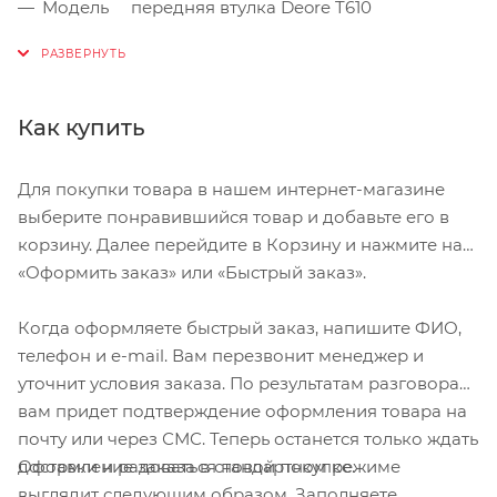
Модель передняя втулка Deore T610
Назначение Туризм
Уровень Любитель и выше
Тип тормозов V-brake
Как купить
Материал оси Сталь, 10 мм
Для покупки товара в нашем интернет-магазине
Длина оси 108 мм
выберите понравившийся товар и добавьте его в
Посадочный размер втулки 100 мм
корзину. Далее перейдите в Корзину и нажмите на
Материал корпуса втулки Алюминий /
«Оформить заказ» или «Быстрый заказ».
Анодированный
Когда оформляете быстрый заказ, напишите ФИО,
Цвет корпуса Черный
телефон и e-mail. Вам перезвонит менеджер и
Тип подшипников Радиально-упорные
уточнит условия заказа. По результатам разговора
подшипники и регулируемая система
вам придет подтверждение оформления товара на
подшипников («конус-чашка»)
почту или через СМС. Теперь останется только ждать
Материал ручки эксцентрика Алюминий
Оформление заказа в стандартном режиме
доставки и радоваться новой покупке.
Эксцентрик 133 мм
выглядит следующим образом. Заполняете