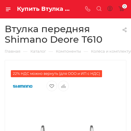
0
Купить Втулка передняя Shimano Deore T610 за рублей, а со скидкой
Втулка передняя
Shimano Deore T610
—
—
—
Главная
Каталог
Компоненты
Колёса и комплект
22% НДС можно вернуть (для ООО и ИП с НДС)