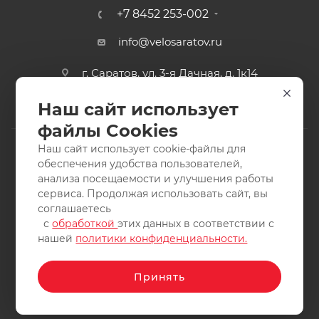
+7 8452 253-002
info@velosaratov.ru
г. Саратов, ул. 3-я Дачная, д. 1к14
Наш сайт использует
файлы Cookies
Наш сайт использует cookie-файлы для
обеспечения удобства пользователей,
анализа посещаемости и улучшения работы
2011-2026 © интернет-магазин спортивных товаров
сервиса. Продолжая использовать сайт, вы
ВелоСаратов. Не является публичной офертой. Все права
соглашаетесь
защищены. Заимствование материалов и фотографий
с
обработкой
этих данных в соответствии с
запрещено.
нашей
политики конфиденциальности.
Принять