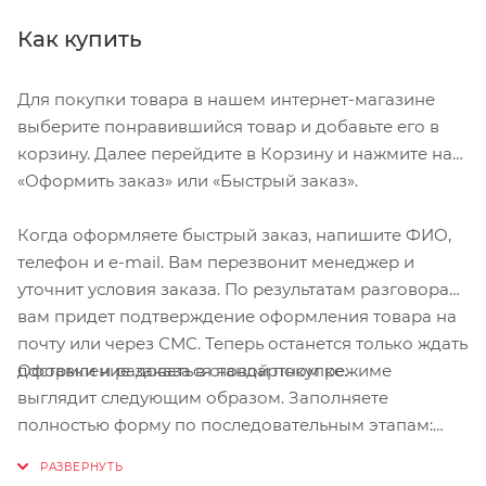
Как купить
Для покупки товара в нашем интернет-магазине
выберите понравившийся товар и добавьте его в
корзину. Далее перейдите в Корзину и нажмите на
«Оформить заказ» или «Быстрый заказ».
Когда оформляете быстрый заказ, напишите ФИО,
телефон и e-mail. Вам перезвонит менеджер и
уточнит условия заказа. По результатам разговора
вам придет подтверждение оформления товара на
почту или через СМС. Теперь останется только ждать
Оформление заказа в стандартном режиме
доставки и радоваться новой покупке.
выглядит следующим образом. Заполняете
полностью форму по последовательным этапам:
адрес, способ доставки, оплаты, данные о себе.
Советуем в комментарии к заказу написать