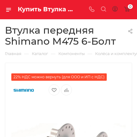
0
Купить Втулка передняя Shimano M475 6-Болт за рублей, а со скидкой
Втулка передняя
Shimano M475 6-Болт
—
—
—
Главная
Каталог
Компоненты
Колёса и комплект
22% НДС можно вернуть (для ООО и ИП с НДС)