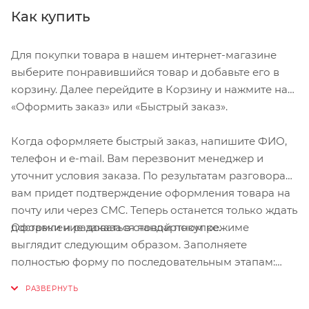
Как купить
Для покупки товара в нашем интернет-магазине
выберите понравившийся товар и добавьте его в
корзину. Далее перейдите в Корзину и нажмите на
«Оформить заказ» или «Быстрый заказ».
Когда оформляете быстрый заказ, напишите ФИО,
телефон и e-mail. Вам перезвонит менеджер и
уточнит условия заказа. По результатам разговора
вам придет подтверждение оформления товара на
почту или через СМС. Теперь останется только ждать
Оформление заказа в стандартном режиме
доставки и радоваться новой покупке.
выглядит следующим образом. Заполняете
полностью форму по последовательным этапам:
адрес, способ доставки, оплаты, данные о себе.
Советуем в комментарии к заказу написать