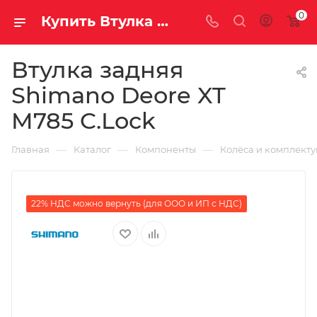
0
Купить Втулка задняя Shimano Deore XT M785 C.Lock за рублей, а со скидкой
Втулка задняя
Shimano Deore XT
M785 C.Lock
—
—
—
Главная
Каталог
Компоненты
Колёса и комплект
22% НДС можно вернуть (для ООО и ИП с НДС)