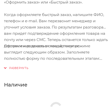
«Оформить заказ» или «Быстрый заказ».
Когда оформляете быстрый заказ, напишите ФИО,
телефон и e-mail. Вам перезвонит менеджер и
уточнит условия заказа. По результатам разговора
вам придет подтверждение оформления товара на
почту или через СМС. Теперь останется только ждать
Оформление заказа в стандартном режиме
доставки и радоваться новой покупке.
выглядит следующим образом. Заполняете
полностью форму по последовательным этапам:
адрес, способ доставки, оплаты, данные о себе.
Советуем в комментарии к заказу написать
информацию, которая поможет курьеру вас найти.
Нажмите кнопку «Оформить заказ».
Наличие