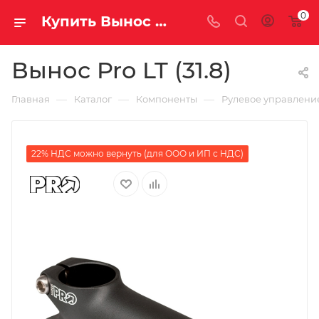
0
Купить Вынос Pro LT (31.8) за рублей, а со скидкой
Вынос Pro LT (31.8)
—
—
—
Главная
Каталог
Компоненты
Рулевое управлени
22% НДС можно вернуть (для ООО и ИП с НДС)