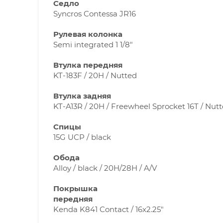
Седло
Syncros Contessa JR16
Рулевая колонка
Semi integrated 1 1/8"
Втулка передняя
KT-183F / 20H / Nutted
Втулка задняя
KT-A13R / 20H / Freewheel Sprocket 16T / Nut
Спицы
15G UCP / black
Обода
Alloy / black / 20H/28H / A/V
Покрышка
передняя
Kenda K841 Contact / 16x2.25"