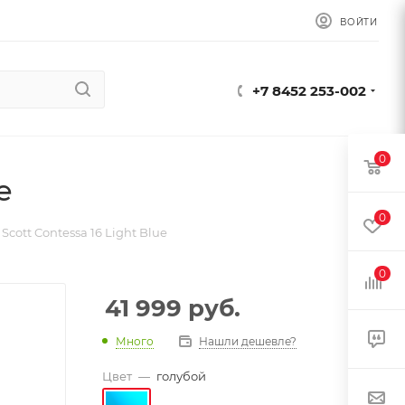
ВОЙТИ
+7 8452 253-002
0
e
0
cott Contessa 16 Light Blue
0
41 999
руб.
Много
Нашли дешевле?
Цвет
—
голубой