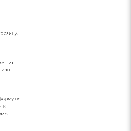
орзину.
точнит
 или
форму по
и к
аз».