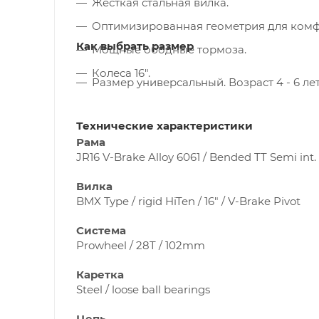
Жесткая стальная вилка.
Оптимизированная геометрия для комф
Как выбрать размер
Мощные ободные тормоза.
Колеса 16".
Размер универсальный. Возраст 4 - 6 лет.
Технические характеристики
Рама
JR16 V-Brake Alloy 6061 / Bended TT Semi int. 
Вилка
BMX Type / rigid HiTen / 16" / V-Brake Pivot
Система
Prowheel / 28T / 102mm
Каретка
Steel / loose ball bearings
Цепь