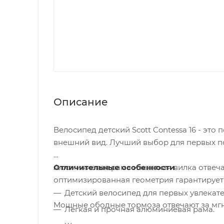
Описание
Велосипед детский Scott Contessa 16 - эт
внешний вид. Лучший выбор для первых п
Алюминиевая рама и жесткая вилка отвеча
Отличительные особенности
оптимизированная геометрия гарантирует 
Детский велосипед для первых увлекат
Мощные ободные тормоза отвечают за мгн
Легкая и прочная алюминиевая рама.