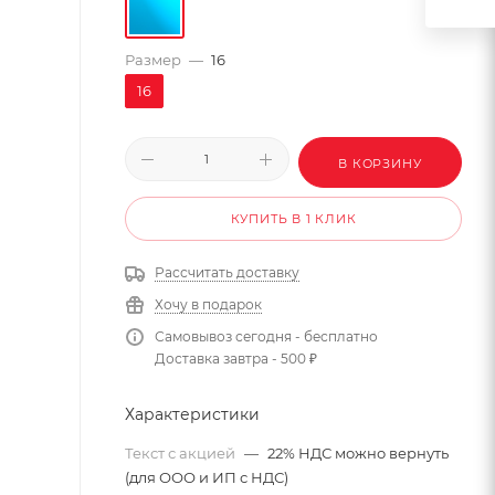
Размер
—
16
16
В КОРЗИНУ
КУПИТЬ В 1 КЛИК
Рассчитать доставку
Хочу в подарок
Самовывоз сегодня - бесплатно
Доставка завтра - 500 ₽
Характеристики
Текст с акцией
—
22% НДС можно вернуть
(для ООО и ИП с НДС)