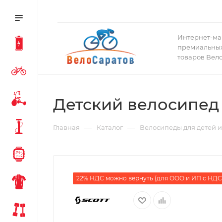
Интернет-ма
премиальных
товаров Вел
Детский велосипед S
—
—
Главная
Каталог
Велосипеды для детей и
22% НДС можно вернуть (для ООО и ИП с НДС