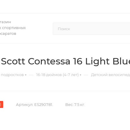
газин
 спортивных
осаратов
cott Contessa 16 Light Blu
—
—
 подростков
16-18 дюймов (4-7 лет)
Детский велосипед S
)
Артикул:
ES290781.
Вес:
7.5 кг.