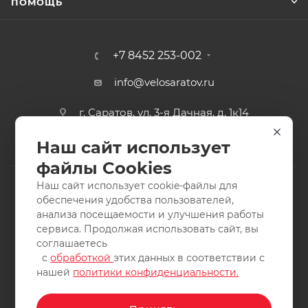
ПОМОЩЬ
+7 8452 253-002
info@velosaratov.ru
г. Саратов, ул. 3-я Дачная, д. 1к14
Наш сайт использует
файлы Cookies
Наш сайт использует cookie-файлы для
обеспечения удобства пользователей,
анализа посещаемости и улучшения работы
2011-2026 © интернет-магазин спортивных товаров
сервиса. Продолжая использовать сайт, вы
ВелоСаратов. Не является публичной офертой. Все права
соглашаетесь
защищены. Заимствование материалов и фотографий
с
обработкой
этих данных в соответствии с
запрещено.
нашей
политики конфиденциальности.