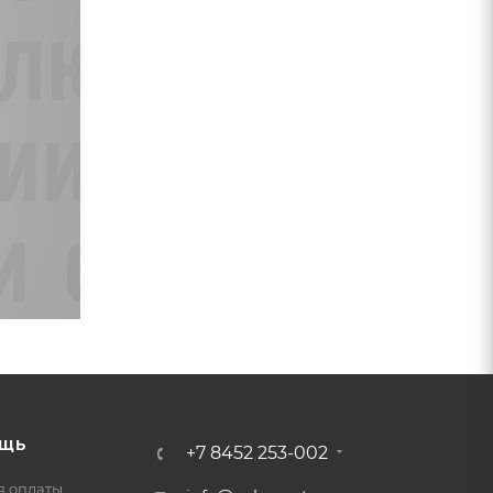
ЩЬ
+7 8452 253-002
я оплаты