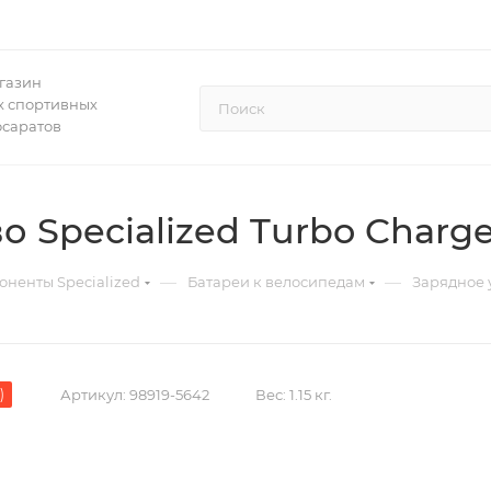
газин
 спортивных
осаратов
 Specialized Turbo Charge
—
—
оненты Specialized
Батареи к велосипедам
Зарядное у
)
Артикул:
98919-5642
Вес:
1.15 кг.