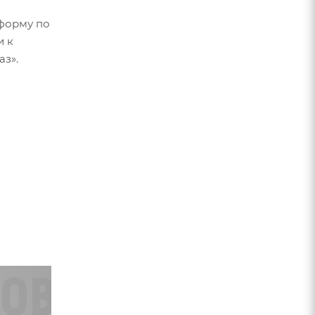
форму по
и к
аз».