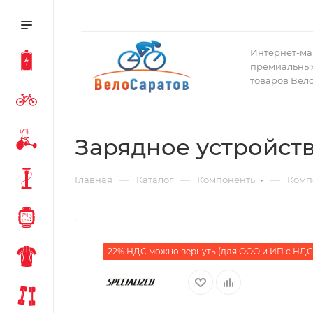
Интернет-ма
премиальных
товаров Вел
Зарядное устройство
—
—
—
Главная
Каталог
Компоненты
Комп
22% НДС можно вернуть (для ООО и ИП с НДС