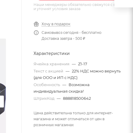
Наши менеджеры обязательно свяжутся с вами
и уточнят условия заказа
Хочу в подарок
Самовывоз сегодня - бесплатно
Доставка завтра - 500 ₽
Характеристики
Ячейка хранения
—
Z1-17
Текст с акцией
—
22% НДС можно вернуть
(для ООО и ИП с НДС)
Особенность
—
Возможна
индивидуальная скидка!
ШтрихКод
—
888818500642
Цена действительна только для интернет-
магазина и может отличаться от цен в
розничных магазинах