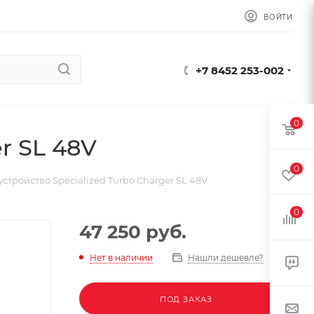
ВОЙТИ
+7 8452 253-002
0
r SL 48V
0
стройство Specialized Turbo Charger SL 48V
0
47 250
руб.
Нет в наличии
Нашли дешевле?
ПОД ЗАКАЗ