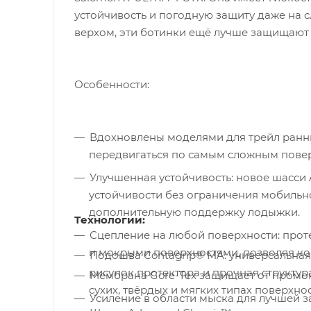
устойчивость и погодную защиту даже на
верхом, эти ботинки ещё лучше защищают 
Особенности:
Вдохновлены моделями для трейл ранни
передвигаться по самым сложным пове
Улучшенная устойчивость: н
овое шасси 
устойчивости без ограничения мобильно
дополнительную поддержку лодыжки.
Технологии:
Сцепление на любой поверхности: п
рот
и мокрыми поверхностями, позволяя ко
Подошва Contagrip® MA: универсальная
рисунок протектора и прочная структу
Мембрана Gore-Tex защищает от промок
сухих, твёрдых и мягких типах поверхнос
Усиление в области мыска для лучшей з