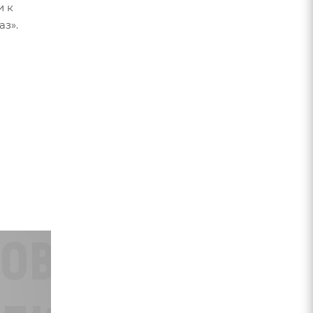
и к
аз».