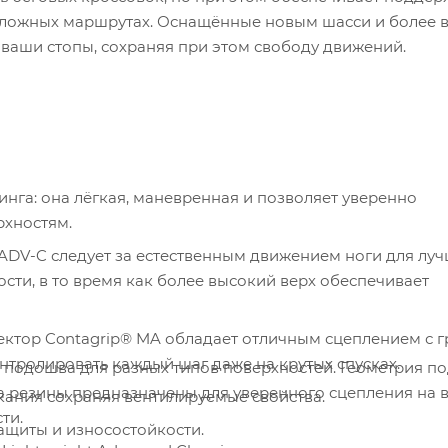
 сложных маршрутах. Оснащённые новым шасси и более 
ваши стопы, сохраняя при этом свободу движений.
нга: она лёгкая, маневренная и позволяет уверенно
рхностям.
ADV-C следует за естественным движением ноги для лу
сти, в то время как более высокий верх обеспечивает
ектор Contagrip® MA обладает отличным сцеплением с 
нтролировать каждый шаг даже на крутых спусках.
 подошва для разных типов поверхностей. Геометрия п
ра резины предназначены для уверенного сцепления на 
ания сохраняя вентилируемые свойства.
ти.
ащиты и износостойкости.