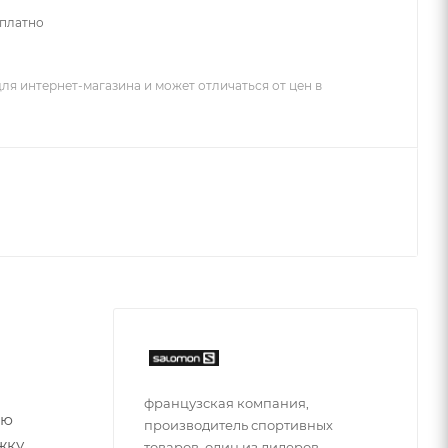
сплатно
ля интернет-магазина и может отличаться от цен в
французская компания,
ью
производитель спортивных
жку,
товаров, один из лидеров