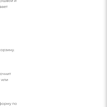
одошвой и
вает
орзину.
точнит
 или
форму по