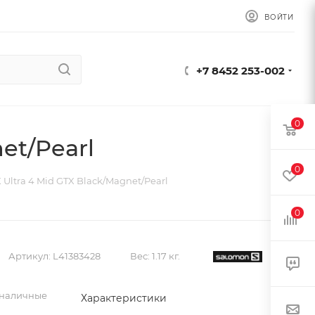
ВОЙТИ
+7 8452 253-002
0
et/Pearl
0
Ultra 4 Mid GTX Black/Magnet/Pearl
0
Артикул:
L41383428
Вес:
1.17 кг.
 наличные
Характеристики