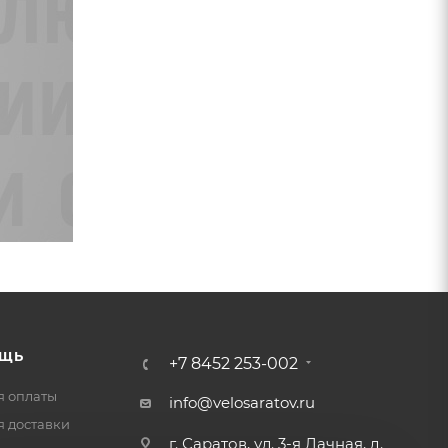
ЩЬ
+7 8452 253-002
я оплаты
info@velosaratov.ru
я доставки
г. Саратов, ул. 3-я Дачная, д.