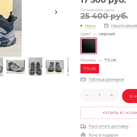
17 500
руб.
Розничная цена
25 400
руб.
Нашли дешев
Мало
Цвет
—
черный
Размер
—
7.5 UK
7.5 UK
Таблица размеров
В 
КУПИТЬ В 1 КЛИ
Рассчитать доставку
Хочу в подарок