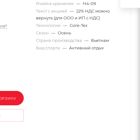
Ячейка хранения
—
H4-09
Текст с акцией
—
22% НДС можно
вернуть (для ООО и ИП с НДС)
Технологии
—
Gore-Tex
ле?
Сезон
—
Осень
Страна производства
—
Вьетнам
Вид спорта
—
Активный отдых
КОРЗИНУ
К