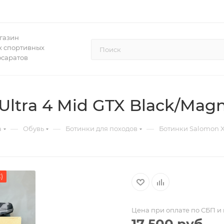
газин
 спортивных
осаратов
ltra 4 Mid GTX Black/Magn
—
—
—
а
Обувь
Ботинки для походов
Ботинки Salomon X 
)
Цена при оплате по СБП и