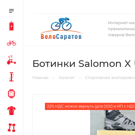
Интернет-ма
премиальных
товаров Вел
Ботинки Salomon X U
—
—
Главная
Каталог
Спортивная экипировк
22% НДС можно вернуть (для ООО и ИП с НДС