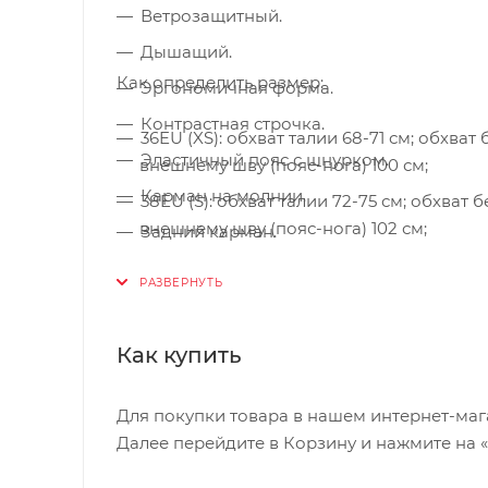
Ветрозащитный.
Дышащий.
Как определить размер:
Эргономичная форма.
Контрастная строчка.
36EU (XS): обхват талии 68-71 см; обхва
Эластичный пояс с шнурком.
внешнему шву (пояс-нога) 100 см;
Карман на молнии.
38EU (S): обхват талии 72-75 см; обхват 
внешнему шву (пояс-нога) 102 см;
Задний карман.
40EU (M): обхват талии 76-79 см; обхват
2-way leg zip.
внешнему шву (пояс-нога) 104 см;
Эластичные концы ног.
44EU (XL): обхват талии 84-87 см; обхва
Отражатели.
Как купить
внешнему шву (пояс-нога) 106 см;
Для покупки товара в нашем интернет-маг
Далее перейдите в Корзину и нажмите на 