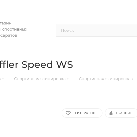
газин
 спортивных
осаратов
fler Speed WS
—
—
а
Спортивная экипировка
Спортивная экипировка
В ИЗБРАННОЕ
СРАВНИТЬ