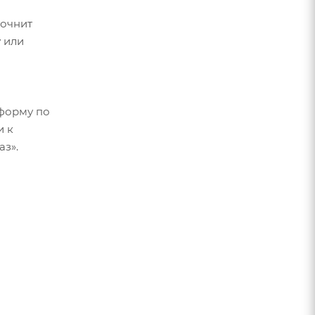
точнит
 или
форму по
и к
аз».