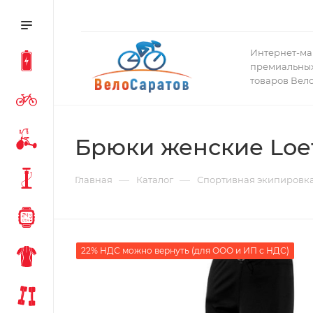
Интернет-ма
премиальных
товаров Вел
Брюки женские Loef
—
—
Главная
Каталог
Спортивная экипировк
22% НДС можно вернуть (для ООО и ИП с НДС)