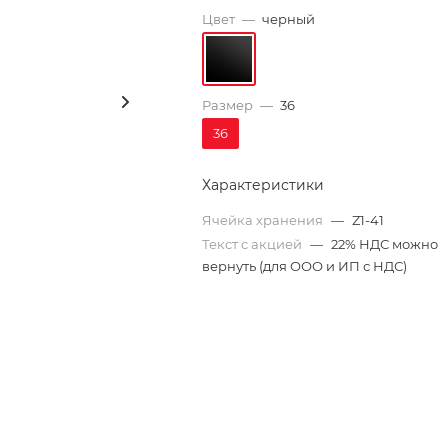
Цвет
—
черный
Размер
—
36
36
Характеристики
Ячейка хранения
—
Z1-41
Текст с акцией
—
22% НДС можно
вернуть (для ООО и ИП с НДС)