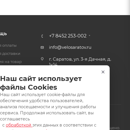
ЩЬ
+7 8452 253-002
я оплаты
info@velosaratov.ru
я доставки
г. Саратов, ул. 3-я Дачная, д.
ия на товар
1к14
-ответ
Наш сайт использует
файлы Cookies
Наш сайт использует cookie-файлы для
обеспечения удобства пользователей,
анализа посещаемости и улучшения работы
сервиса. Продолжая использовать сайт, вы
соглашаетесь
с
обработкой
этих данных в соответствии с
щищены. Заимствование материалов и фотографий запрещено.