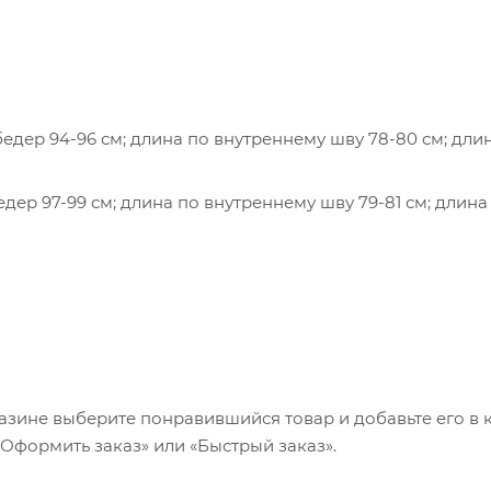
т бедер 94-96 см; длина по внутреннему шву 78-80 см; дли
бедер 97-99 см; длина по внутреннему шву 79-81 см; длина
 бедер 100-102 см; длина по внутреннему шву 80-82 см; д
т бедер 106-108 см; длина по внутреннему шву 82-84 см; 
азине выберите понравившийся товар и добавьте его в к
«Оформить заказ» или «Быстрый заказ».