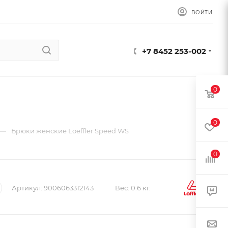
ВОЙТИ
+7 8452 253-002
0
0
—
Брюки женские Loeffler Speed WS
0
Артикул:
9006063312143
Вес:
0.6 кг.