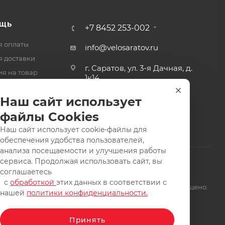
ЩЬ
+7 8452 253-002
я оплаты
info@velosaratov.ru
я доставки
г. Саратов, ул. 3-я Дачная, д.
ия на товар
1к14
-ответ
Наш сайт использует
файлы Cookies
Наш сайт использует cookie-файлы для
обеспечения удобства пользователей,
анализа посещаемости и улучшения работы
сервиса. Продолжая использовать сайт, вы
соглашаетесь
с
обработкой
этих данных в соответствии с
щищены. Заимствование материалов и фотографий запрещено.
нашей
политики конфиденциальности.
Принять