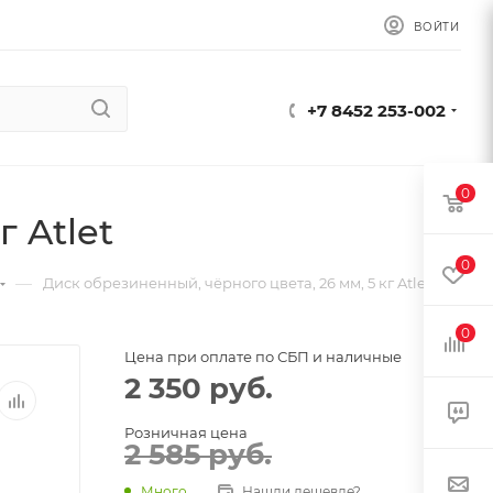
ВОЙТИ
+7 8452 253-002
0
 Atlet
0
—
Диск обрезиненный, чёрного цвета, 26 мм, 5 кг Atlet
0
Цена при оплате по СБП и наличные
2 350
руб.
Розничная цена
2 585
руб.
Много
Нашли дешевле?