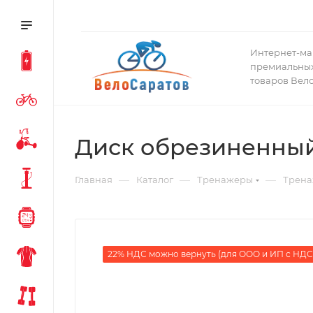
Интернет-ма
премиальных
товаров Вел
Диск обрезиненный, 
—
—
—
Главная
Каталог
Тренажеры
Трена
22% НДС можно вернуть (для ООО и ИП с НДС