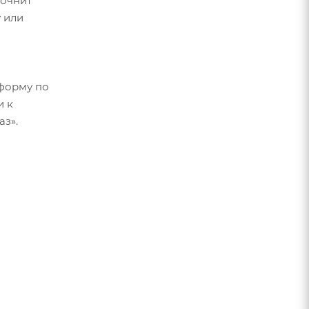
точнит
 или
форму по
и к
аз».