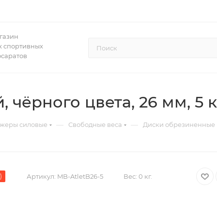
газин
 спортивных
осаратов
чёрного цвета, 26 мм, 5 кг
—
—
жеры силовые
Свободные веса
Диски обрезиненные
)
Артикул:
MB-AtletB26-5
Вес:
0 кг.