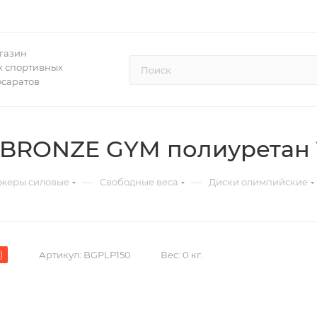
газин
 спортивных
осаратов
BRONZE GYM полиуретан 1
—
—
жеры силовые
Свободные веса
Диски олимпийские
)
Артикул:
BGPLP150
Вес:
0 кг.