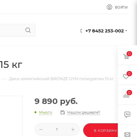
ВОЙТИ
+7 8452 253-002
0
5 кг
0
—
Диск олимпийский BRONZE GYM полиуретан 15 кг
0
9 890
руб.
Много
Нашли дешевле?
В КОРЗИНУ