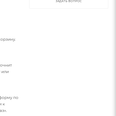
ЗАДАТЬ ВОПРОС
ия.
без
ый ряд
орзину.
точнит
 или
форму по
и к
аз».