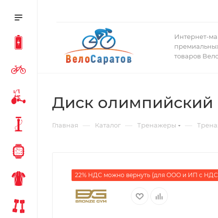
Интернет-ма
премиальных
товаров Вел
Диск олимпийский 
—
—
—
Главная
Каталог
Тренажеры
Трена
22% НДС можно вернуть (для ООО и ИП с НДС