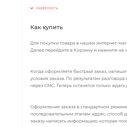
оболочкой для предотвращения скольжени
Каждая модель диска имеет четыре отвер
штанги. Втулка диска имеет диаметр 51 м
выполнен в черном цвете и оснащен марк
Как купить
Для покупки товара в нашем интернет-маг
Далее перейдите в Корзину и нажмите на 
Когда оформляете быстрый заказ, напишит
условия заказа. По результатам разговор
через СМС. Теперь останется только ждать
Оформление заказа в стандартном режиме
последовательным этапам: адрес, способ д
заказу написать информацию, которая пом