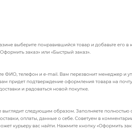
я во время использования и защиты напольного покрыт
стия для надежной фиксации и выполнения упражнений 
м, что подходит для любой олимпийской штанги. Модельн
ировкой в килограммах для облегчения идентификации.
азине выберите понравившийся товар и добавьте его в к
«Оформить заказ» или «Быстрый заказ».
е ФИО, телефон и e-mail. Вам перезвонит менеджер и у
а вам придет подтверждение оформления товара на почту
 доставки и радоваться новой покупке.
 выглядит следующим образом. Заполняете полностью 
оставки, оплаты, данные о себе. Советуем в комментари
ожет курьеру вас найти. Нажмите кнопку «Оформить зак