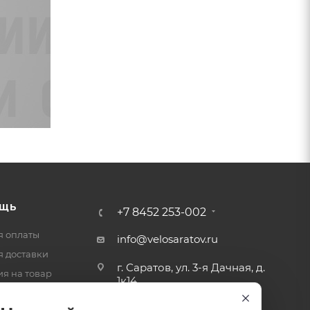
ЩЬ
+7 8452 253-002
я оплаты
info@velosaratov.ru
я доставки
г. Саратов, ул. 3-я Дачная, д.
ия на товар
1к14
-ответ