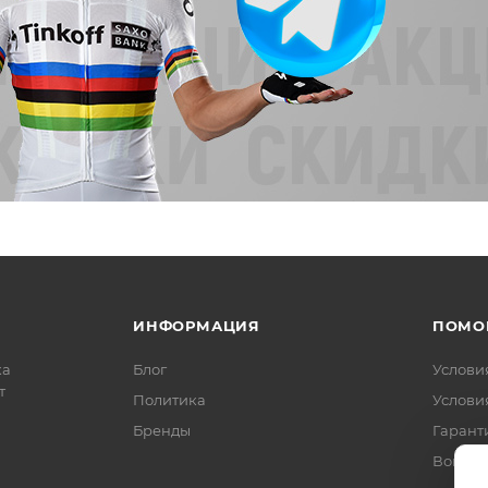
ИНФОРМАЦИЯ
ПОМО
ка
Блог
Услови
т
Политика
Услови
Бренды
Гарант
Вопрос