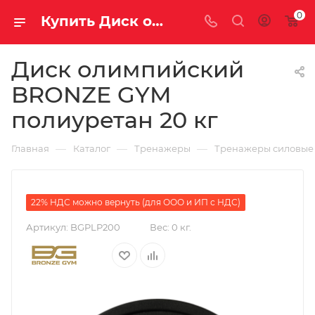
0
Купить Диск олимпийский BRONZE GYM полиуретан 20 кг за рублей, а со скидкой
Диск олимпийский
BRONZE GYM
полиуретан 20 кг
—
—
—
Главная
Каталог
Тренажеры
Тренажеры силовые
22% НДС можно вернуть (для ООО и ИП с НДС)
Артикул:
BGPLP200
Вес:
0 кг.