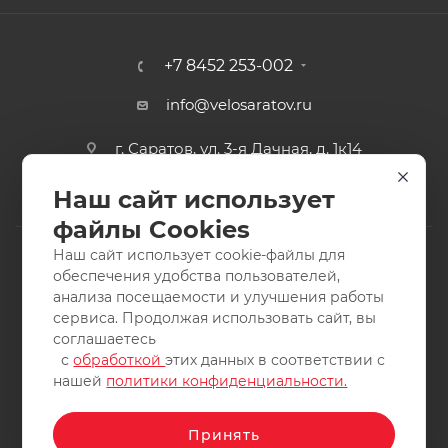
+7 8452 253-002
info@velosaratov.ru
г. Саратов, ул. 3-я Дачная, д. 1к14
Наш сайт использует
файлы Cookies
Наш сайт использует cookie-файлы для
обеспечения удобства пользователей,
анализа посещаемости и улучшения работы
2011-2026 © интернет-магазин спортивных товаров
сервиса. Продолжая использовать сайт, вы
ВелоСаратов. Не является публичной офертой. Все права
соглашаетесь
защищены. Заимствование материалов и фотографий
с
обработкой
этих данных в соответствии с
запрещено.
нашей
политики конфиденциальности.
Принять