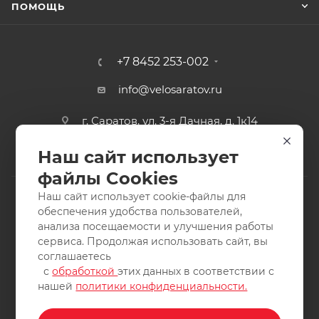
ПОМОЩЬ
+7 8452 253-002
info@velosaratov.ru
г. Саратов, ул. 3-я Дачная, д. 1к14
Наш сайт использует
файлы Cookies
Наш сайт использует cookie-файлы для
обеспечения удобства пользователей,
анализа посещаемости и улучшения работы
2011-2026 © интернет-магазин спортивных товаров
сервиса. Продолжая использовать сайт, вы
ВелоСаратов. Не является публичной офертой. Все права
соглашаетесь
защищены. Заимствование материалов и фотографий
с
обработкой
этих данных в соответствии с
запрещено.
нашей
политики конфиденциальности.