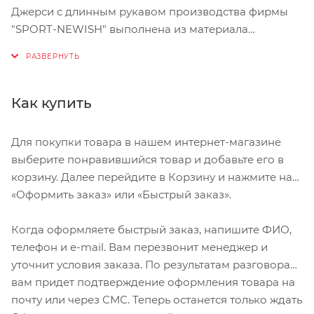
Джерси с длинным рукавом производства фирмы
"SPORT-NEWISH" выполнена из материала
PRO14622 (фирма CORNO, Италия; состав: 100%
полиэстер). Комфортная джерси подойдёт как для
ежедневного катания, так для тренировок и
соревнований.
Как купить
Для покупки товара в нашем интернет-магазине
выберите понравившийся товар и добавьте его в
корзину. Далее перейдите в Корзину и нажмите на
«Оформить заказ» или «Быстрый заказ».
Когда оформляете быстрый заказ, напишите ФИО,
телефон и e-mail. Вам перезвонит менеджер и
уточнит условия заказа. По результатам разговора
вам придет подтверждение оформления товара на
почту или через СМС. Теперь останется только ждать