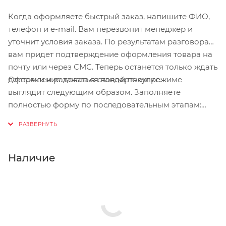
Когда оформляете быстрый заказ, напишите ФИО,
телефон и e-mail. Вам перезвонит менеджер и
уточнит условия заказа. По результатам разговора
вам придет подтверждение оформления товара на
почту или через СМС. Теперь останется только ждать
Оформление заказа в стандартном режиме
доставки и радоваться новой покупке.
выглядит следующим образом. Заполняете
полностью форму по последовательным этапам:
адрес, способ доставки, оплаты, данные о себе.
Советуем в комментарии к заказу написать
информацию, которая поможет курьеру вас найти.
Нажмите кнопку «Оформить заказ».
Наличие