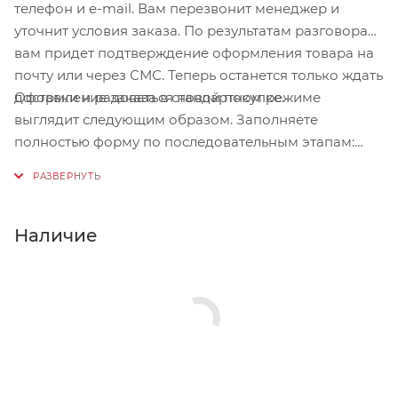
телефон и e-mail. Вам перезвонит менеджер и
уточнит условия заказа. По результатам разговора
вам придет подтверждение оформления товара на
почту или через СМС. Теперь останется только ждать
Оформление заказа в стандартном режиме
доставки и радоваться новой покупке.
выглядит следующим образом. Заполняете
полностью форму по последовательным этапам:
адрес, способ доставки, оплаты, данные о себе.
Советуем в комментарии к заказу написать
информацию, которая поможет курьеру вас найти.
Нажмите кнопку «Оформить заказ».
Наличие