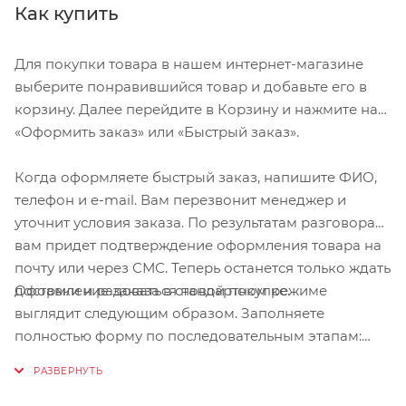
Как купить
Для покупки товара в нашем интернет-магазине
выберите понравившийся товар и добавьте его в
корзину. Далее перейдите в Корзину и нажмите на
«Оформить заказ» или «Быстрый заказ».
Когда оформляете быстрый заказ, напишите ФИО,
телефон и e-mail. Вам перезвонит менеджер и
уточнит условия заказа. По результатам разговора
вам придет подтверждение оформления товара на
почту или через СМС. Теперь останется только ждать
Оформление заказа в стандартном режиме
доставки и радоваться новой покупке.
выглядит следующим образом. Заполняете
полностью форму по последовательным этапам:
адрес, способ доставки, оплаты, данные о себе.
Советуем в комментарии к заказу написать
информацию, которая поможет курьеру вас найти.