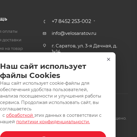
ЩЬ
+7 8452 253-002
я оплаты
info@velosaratov.ru
я доставки
г. Саратов, ул. 3-я Дачная, д.
ия на товар
1к14
-ответ
Наш сайт использует
файлы Cookies
Наш сайт использует cookie-файлы для
обеспечения удобства пользователей,
анализа посещаемости и улучшения работы
сервиса. Продолжая использовать сайт, вы
соглашаетесь
с
обработкой
этих данных в соответствии с
щищены. Заимствование материалов и фотографий запрещено.
нашей
политики конфиденциальности.