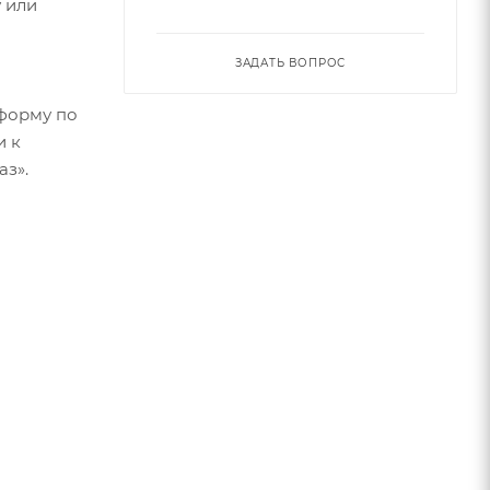
 или
ЗАДАТЬ ВОПРОС
форму по
и к
аз».