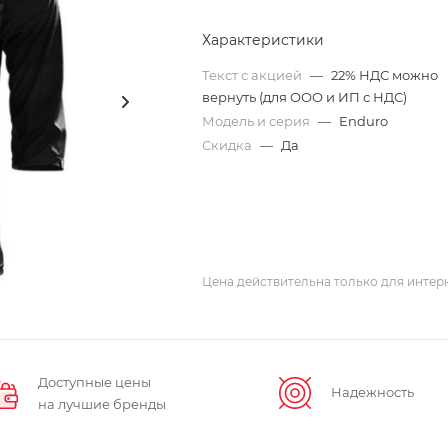
Характеристики
Текст с акцией
—
22% НДС можно
вернуть (для ООО и ИП с НДС)
Модель и серия
—
Enduro
Скидка
—
Да
Цена действительна только для интерн
Доступные цены
Надежность
на лучшие бренды