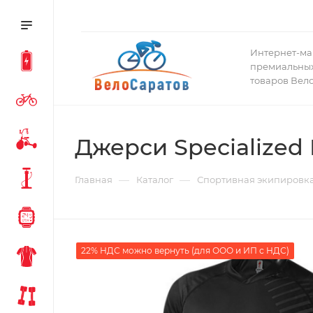
Интернет-ма
премиальных
товаров Вел
Джерси Specialized
—
—
Главная
Каталог
Спортивная экипировк
22% НДС можно вернуть (для ООО и ИП с НДС)