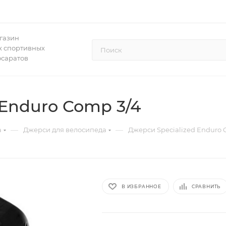
газин
 спортивных
осаратов
 Enduro Comp 3/4
—
—
а
Джерси для велосипеда
Джерси Specialized Enduro 
В ИЗБРАННОЕ
СРАВНИТЬ