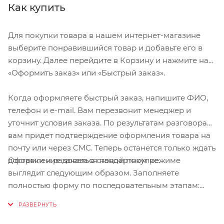
Как купить
Для покупки товара в нашем интернет-магазине
выберите понравившийся товар и добавьте его в
корзину. Далее перейдите в Корзину и нажмите на
«Оформить заказ» или «Быстрый заказ».
Когда оформляете быстрый заказ, напишите ФИО,
телефон и e-mail. Вам перезвонит менеджер и
уточнит условия заказа. По результатам разговора
вам придет подтверждение оформления товара на
почту или через СМС. Теперь останется только ждать
Оформление заказа в стандартном режиме
доставки и радоваться новой покупке.
выглядит следующим образом. Заполняете
полностью форму по последовательным этапам:
адрес, способ доставки, оплаты, данные о себе.
Советуем в комментарии к заказу написать
информацию, которая поможет курьеру вас найти.