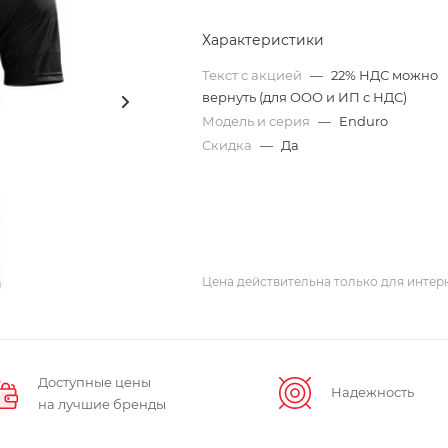
Характеристики
Текст с акцией
—
22% НДС можно
вернуть (для ООО и ИП с НДС)
Модель и серия
—
Enduro
Скидка
—
Да
Цена действительна только для интерн
Доступные цены
Надежность
на лучшие бренды