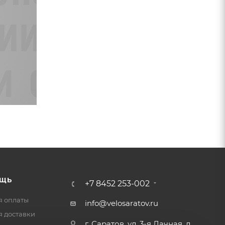
ЩЬ
+7 8452 253-002
я оплаты
info@velosaratov.ru
я доставки
г. Саратов, ул. 3-я Дачная, д.