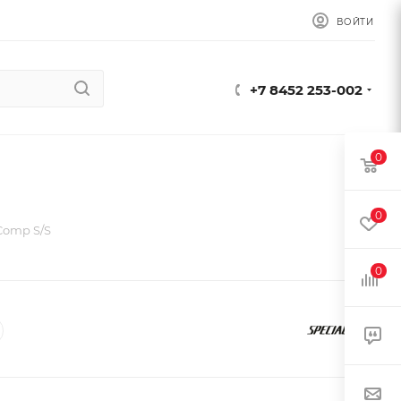
ВОЙТИ
+7 8452 253-002
0
0
Comp S/S
0