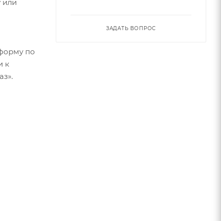
 или
ЗАДАТЬ ВОПРОС
форму по
и к
аз».