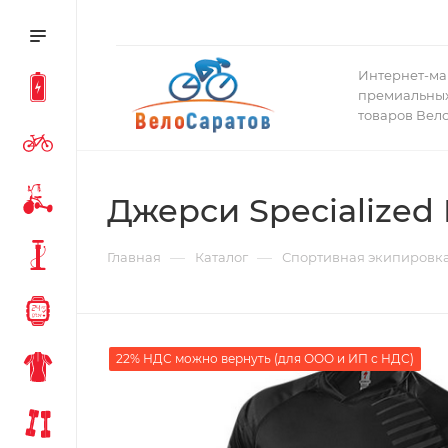
Интернет-ма
премиальных
товаров Вел
Джерси Specialized
—
—
Главная
Каталог
Спортивная экипировк
22% НДС можно вернуть (для ООО и ИП с НДС)