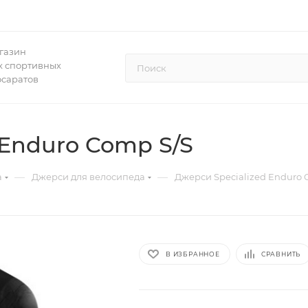
газин
 спортивных
осаратов
 Enduro Comp S/S
—
—
а
Джерси для велосипеда
Джерси Specialized Enduro 
В ИЗБРАННОЕ
СРАВНИТЬ