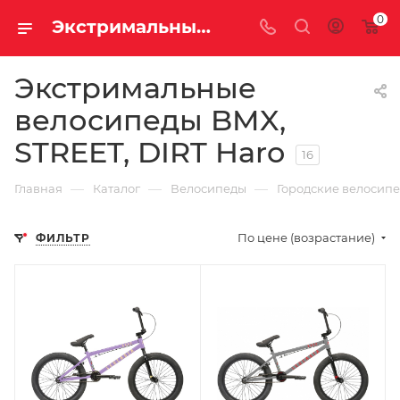
0
Экстримальные велосипеды BMX, STREET, DIRT Haro
Экстримальные
велосипеды BMX,
STREET, DIRT Haro
16
—
—
—
Главная
Каталог
Велосипеды
Городские велосип
По цене (возрастание)
ФИЛЬТР