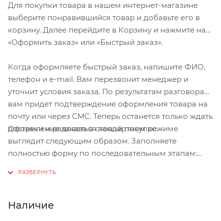
Для покупки товара в нашем интернет-магазине
выберите понравившийся товар и добавьте его в
корзину. Далее перейдите в Корзину и нажмите на
«Оформить заказ» или «Быстрый заказ».
Когда оформляете быстрый заказ, напишите ФИО,
телефон и e-mail. Вам перезвонит менеджер и
уточнит условия заказа. По результатам разговора
вам придет подтверждение оформления товара на
почту или через СМС. Теперь останется только ждать
Оформление заказа в стандартном режиме
доставки и радоваться новой покупке.
выглядит следующим образом. Заполняете
полностью форму по последовательным этапам:
адрес, способ доставки, оплаты, данные о себе.
Советуем в комментарии к заказу написать
информацию, которая поможет курьеру вас найти.
Нажмите кнопку «Оформить заказ».
Наличие