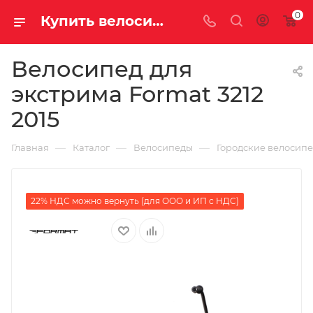
0
Купить велосипед для экстрима Format 3212 2015 за 30800.00000000 руб. в Саратове и Энгельсе
Велосипед для
экстрима Format 3212
2015
—
—
—
Главная
Каталог
Велосипеды
Городские велосип
22% НДС можно вернуть (для ООО и ИП с НДС)