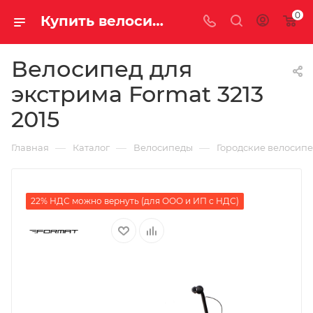
0
Купить велосипед для экстрима Format 3213 2015 за 24400.00000000 руб. в Саратове и Энгельсе
Велосипед для
экстрима Format 3213
2015
—
—
—
Главная
Каталог
Велосипеды
Городские велосип
22% НДС можно вернуть (для ООО и ИП с НДС)