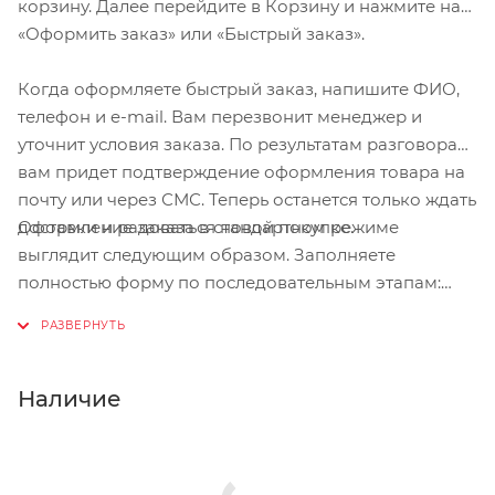
корзину. Далее перейдите в Корзину и нажмите на
«Оформить заказ» или «Быстрый заказ».
Когда оформляете быстрый заказ, напишите ФИО,
телефон и e-mail. Вам перезвонит менеджер и
уточнит условия заказа. По результатам разговора
вам придет подтверждение оформления товара на
почту или через СМС. Теперь останется только ждать
Оформление заказа в стандартном режиме
доставки и радоваться новой покупке.
выглядит следующим образом. Заполняете
полностью форму по последовательным этапам:
адрес, способ доставки, оплаты, данные о себе.
Советуем в комментарии к заказу написать
информацию, которая поможет курьеру вас найти.
Нажмите кнопку «Оформить заказ».
Наличие