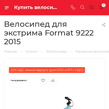
0
Купить велосипед для экстрима Format 9222 2015 за 58600.00000000 руб. в Саратове и Энгельсе
Велосипед для
экстрима Format 9222
2015
—
—
—
Главная
Каталог
Велосипеды
Городские велосип
22% НДС можно вернуть (для ООО и ИП с НДС)