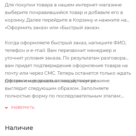
Для покупки товара в нашем интернет-магазине
выберите понравившийся товар и добавьте его в
корзину. Далее перейдите в Корзину и нажмите на
«Оформить заказ» или «Быстрый заказ».
Когда оформляете быстрый заказ, напишите ФИО,
телефон и e-mail. Вам перезвонит менеджер и
уточнит условия заказа. По результатам разговора
вам придет подтверждение оформления товара на
почту или через СМС. Теперь останется только ждать
Оформление заказа в стандартном режиме
доставки и радоваться новой покупке.
выглядит следующим образом. Заполняете
полностью форму по последовательным этапам:
адрес, способ доставки, оплаты, данные о себе.
Советуем в комментарии к заказу написать
информацию, которая поможет курьеру вас найти.
Нажмите кнопку «Оформить заказ».
Наличие