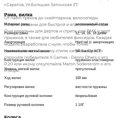
г.Саратов, Ул.Большая Затонская 27.
Рама, вилка
От памп-треков до скейтпарков, велосипеды
P.Series созданы для быстрой и агрессивной езды.
Материал рамы
алюминиевый сплав
Они идеальны для дертов и стрита, для BMX и дерт
Размеры рамы
12, 14, 16, 18 дюйм
прыжков, а также для любителей фикседов. Каждая
Амортизация
Hard tail (с амортизационн
модель разработана с нуля, чтобы точно
соответствовать вашему стилю катания. Просто
Наименование мягкой вилки
SR Suntour XCT
спросите победителя X Games - Danny Dhers о его
Конструкция вилки
пружинно-эластомерная
P.20 или икону слоупстайла Martin Söderström о его
Уровень мягкой вилки
прогулочный
P.Slope.
Ход вилки
100 мм
Регулировки вилки
жесткости пружины
Конструкция рулевой колонки
безрезьбовая
Размер рулевой колонки
1 1/8"
Колеса