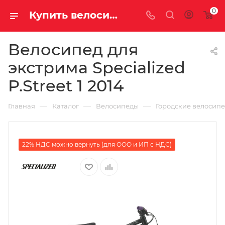
0
Купить велосипед для экстрима Specialized P.Street 1 2014 за 31730.00000000 руб. в Саратове и Энгельсе
Велосипед для
экстрима Specialized
P.Street 1 2014
—
—
—
Главная
Каталог
Велосипеды
Городские велосип
22% НДС можно вернуть (для ООО и ИП с НДС)