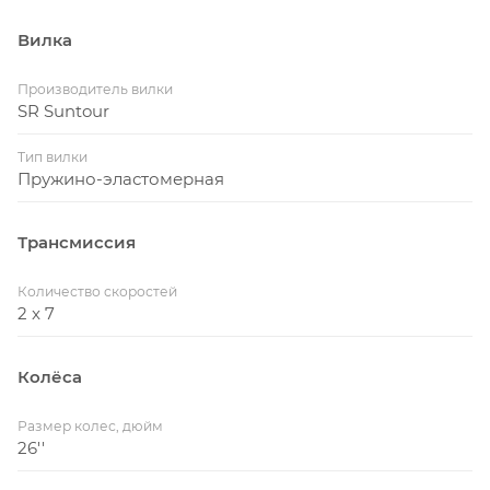
Вилка
Производитель вилки
SR Suntour
Тип вилки
Пружино-эластомерная
Трансмиссия
Количество скоростей
2 x 7
Колёса
Размер колес, дюйм
26''