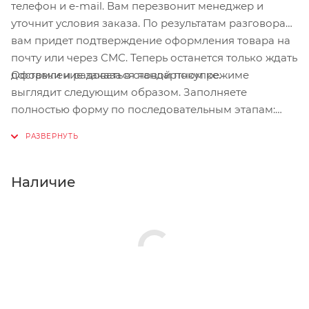
телефон и e-mail. Вам перезвонит менеджер и
уточнит условия заказа. По результатам разговора
вам придет подтверждение оформления товара на
почту или через СМС. Теперь останется только ждать
Оформление заказа в стандартном режиме
доставки и радоваться новой покупке.
выглядит следующим образом. Заполняете
полностью форму по последовательным этапам:
адрес, способ доставки, оплаты, данные о себе.
Советуем в комментарии к заказу написать
информацию, которая поможет курьеру вас найти.
Нажмите кнопку «Оформить заказ».
Наличие