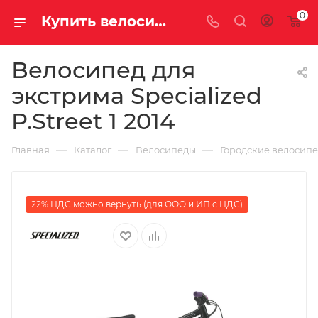
0
Купить велосипед для экстрима Specialized P.Street 1 2014 за 31730.00000000 руб. в Саратове и Энгельсе
Велосипед для
экстрима Specialized
P.Street 1 2014
—
—
—
Главная
Каталог
Велосипеды
Городские велосип
22% НДС можно вернуть (для ООО и ИП с НДС)