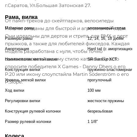
г.Саратов, Ул.Большая Затонская 27.
Рама, вилка
От памп-треков до скейтпарков, велосипеды
P.Series созданы для быстрой и агрессивной езды.
Материал рамы
алюминиевый сплав
Они идеальны для дертов и стрита, для BMX и дерт
Размеры рамы
12, 14, 16, 18 дюйм
прыжков, а также для любителей фикседов. Каждая
Амортизация
Hard tail (с амортизационн
модель разработана с нуля, чтобы точно
соответствовать вашему стилю катания. Просто
Наименование мягкой вилки
SR Suntour XCT
спросите победителя X Games - Danny Dhers о его
Конструкция вилки
пружинно-эластомерная
P.20 или икону слоупстайла Martin Söderström о его
Уровень мягкой вилки
прогулочный
P.Slope.
Ход вилки
100 мм
Регулировки вилки
жесткости пружины
Конструкция рулевой колонки
безрезьбовая
Размер рулевой колонки
1 1/8"
Колеса