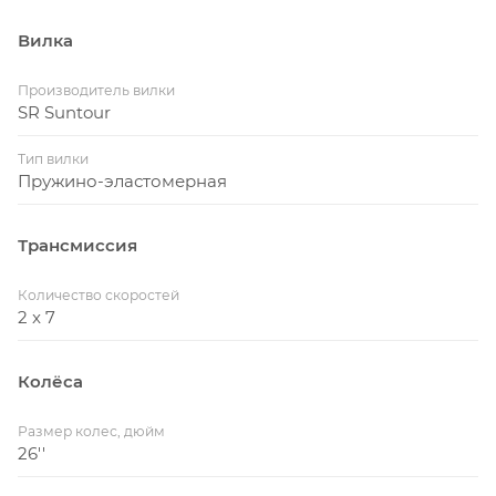
Вилка
Производитель вилки
SR Suntour
Тип вилки
Пружино-эластомерная
Трансмиссия
Количество скоростей
2 x 7
Колёса
Размер колес, дюйм
26''