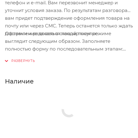
телефон и e-mail. Вам перезвонит менеджер и
уточнит условия заказа. По результатам разговора
вам придет подтверждение оформления товара на
почту или через СМС. Теперь останется только ждать
Оформление заказа в стандартном режиме
доставки и радоваться новой покупке.
выглядит следующим образом. Заполняете
полностью форму по последовательным этапам:
адрес, способ доставки, оплаты, данные о себе.
Советуем в комментарии к заказу написать
информацию, которая поможет курьеру вас найти.
Нажмите кнопку «Оформить заказ».
Наличие