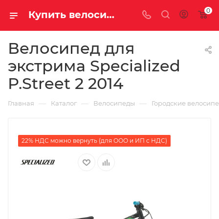
0
Купить велосипед для экстрима Specialized P.Street 2 2014 за 44790.00000000 руб. в Саратове и Энгельсе
Велосипед для
экстрима Specialized
P.Street 2 2014
—
—
—
Главная
Каталог
Велосипеды
Городские велосип
22% НДС можно вернуть (для ООО и ИП с НДС)