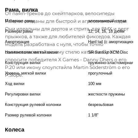
Рама, вилка
От памп-треков до скейтпарков, велосипеды
P.Series созданы для быстрой и агрессивной езды.
Материал рамы
алюминиевый сплав
Они идеальны для дертов и стрита, для BMX и дерт
Размеры рамы
12, 14, 16, 18 дюйм
прыжков, а также для любителей фикседов. Каждая
Амортизация
Hard tail (с амортизационн
модель разработана с нуля, чтобы точно
соответствовать вашему стилю катания. Просто
Наименование мягкой вилки
SR Suntour XCM Disc
спросите победителя X Games - Danny Dhers о его
Конструкция вилки
пружинно-эластомерная
P.20 или икону слоупстайла Martin Söderström о его
Уровень мягкой вилки
прогулочный
P.Slope.
Ход вилки
100 мм
Регулировки вилки
жесткости пружины
Конструкция рулевой колонки
безрезьбовая
Размер рулевой колонки
1 1/8"
Колеса