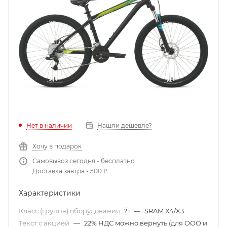
Нет в наличии
Нашли дешевле?
Хочу в подарок
Самовывоз сегодня - бесплатно
Доставка завтра - 500 ₽
Характеристики
Класс (группа) оборудования
—
SRAM X4/X3
?
Текст с акцией
—
22% НДС можно вернуть (для ООО и