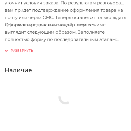
уточнит условия заказа. По результатам разговора
вам придет подтверждение оформления товара на
почту или через СМС. Теперь останется только ждать
Оформление заказа в стандартном режиме
доставки и радоваться новой покупке.
выглядит следующим образом. Заполняете
полностью форму по последовательным этапам:
адрес, способ доставки, оплаты, данные о себе.
Советуем в комментарии к заказу написать
информацию, которая поможет курьеру вас найти.
Нажмите кнопку «Оформить заказ».
Наличие