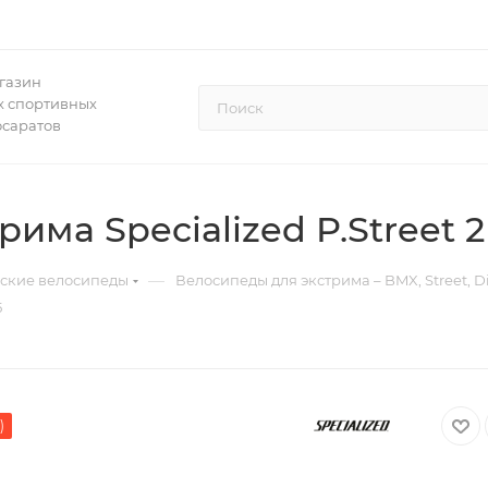
газин
 спортивных
осаратов
има Specialized P.Street 2
—
дские велосипеды
Велосипеды для экстрима – BMX, Street, Di
5
)