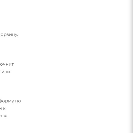
орзину.
точнит
 или
форму по
и к
аз».