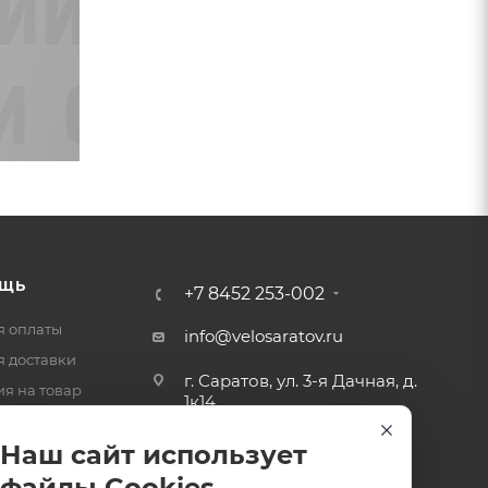
ЩЬ
+7 8452 253-002
я оплаты
info@velosaratov.ru
я доставки
г. Саратов, ул. 3-я Дачная, д.
ия на товар
1к14
-ответ
Наш сайт использует
файлы Cookies