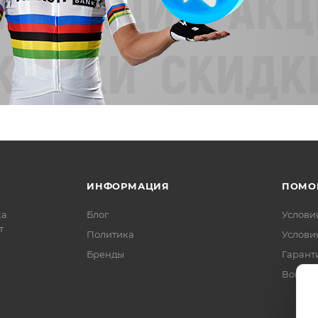
ИНФОРМАЦИЯ
ПОМО
ка
Блог
Услови
т
Политика
Услови
Бренды
Гарант
Вопрос