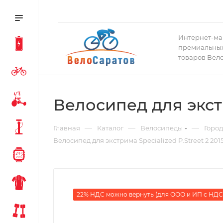
Интернет-ма
премиальных
товаров Вел
Велосипед для экстр
—
—
—
Главная
Каталог
Велосипеды
Горо
Велосипед для экстрима Specialized P.Street 2 201
22% НДС можно вернуть (для ООО и ИП с НДС