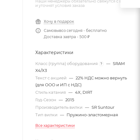
Наши менеджеры обязательно свяжутся с вами
и уточнят условия заказа
Хочу в подарок
Самовывоз сегодня - бесплатно
Доставка завтра - 500 ₽
Характеристики
Класс (группа) оборудования
—
SRAM
?
X4/X3
Текст с акцией
—
22% НДС можно вернуть
(для ООО и ИП с НДС)
Стиль катания
—
4X, DIRT
Год-Сезон
—
2015
Производитель вилки
—
SR Suntour
Тип вилки
—
Пружино-эластомерная
Все характеристики