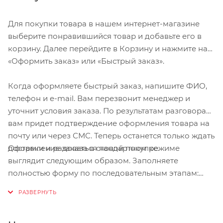
Для покупки товара в нашем интернет-магазине
выберите понравившийся товар и добавьте его в
корзину. Далее перейдите в Корзину и нажмите на
«Оформить заказ» или «Быстрый заказ».
Когда оформляете быстрый заказ, напишите ФИО,
телефон и e-mail. Вам перезвонит менеджер и
уточнит условия заказа. По результатам разговора
вам придет подтверждение оформления товара на
почту или через СМС. Теперь останется только ждать
Оформление заказа в стандартном режиме
доставки и радоваться новой покупке.
выглядит следующим образом. Заполняете
полностью форму по последовательным этапам:
адрес, способ доставки, оплаты, данные о себе.
Советуем в комментарии к заказу написать
информацию, которая поможет курьеру вас найти.
Нажмите кнопку «Оформить заказ».