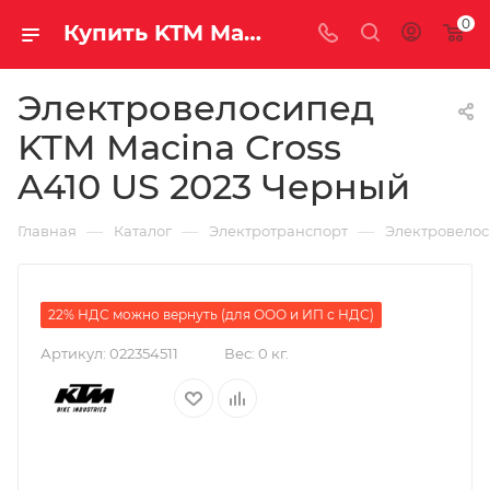
0
Купить KTM Macina Cross A410 US 2023 Черный за рублей, а со скидкой
Электровелосипед
KTM Macina Cross
A410 US 2023 Черный
—
—
—
Главная
Каталог
Электротранспорт
Электровело
22% НДС можно вернуть (для ООО и ИП с НДС)
Артикул:
022354511
Вес:
0 кг.