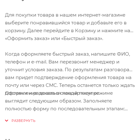
Для покупки товара в нашем интернет-магазине
выберите понравившийся товар и добавьте его в
корзину. Далее перейдите в Корзину и нажмите на
«Оформить заказ» или «Быстрый заказ».
Когда оформляете быстрый заказ, напишите ФИО,
телефон и e-mail. Вам перезвонит менеджер и
уточнит условия заказа. По результатам разговора
вам придет подтверждение оформления товара на
почту или через СМС. Теперь останется только ждать
Оформление заказа в стандартном режиме
доставки и радоваться новой покупке.
выглядит следующим образом. Заполняете
полностью форму по последовательным этапам:
адрес, способ доставки, оплаты, данные о себе.
Советуем в комментарии к заказу написать
информацию, которая поможет курьеру вас найти.
Нажмите кнопку «Оформить заказ».