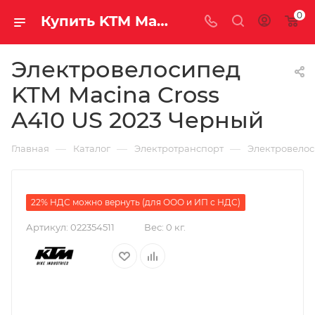
0
Купить KTM Macina Cross A410 US 2023 Черный за рублей, а со скидкой
Электровелосипед
KTM Macina Cross
A410 US 2023 Черный
—
—
—
Главная
Каталог
Электротранспорт
Электровело
22% НДС можно вернуть (для ООО и ИП с НДС)
Артикул:
022354511
Вес:
0 кг.