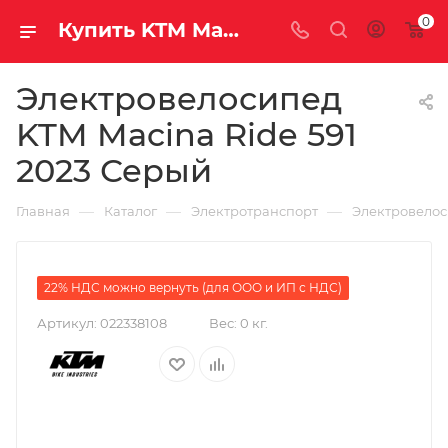
0
Купить KTM Macina Ride 591 2023 Серый за рублей, а со скидкой
Электровелосипед
KTM Macina Ride 591
2023 Серый
—
—
—
Главная
Каталог
Электротранспорт
Электровело
22% НДС можно вернуть (для ООО и ИП с НДС)
Артикул:
022338108
Вес:
0 кг.