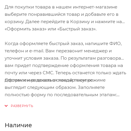
Для покупки товара в нашем интернет-магазине
выберите понравившийся товар и добавьте его в
корзину. Далее перейдите в Корзину и нажмите на
«Оформить заказ» или «Быстрый заказ».
Когда оформляете быстрый заказ, напишите ФИО,
телефон и e-mail. Вам перезвонит менеджер и
уточнит условия заказа. По результатам разговора
вам придет подтверждение оформления товара на
почту или через СМС. Теперь останется только ждать
Оформление заказа в стандартном режиме
доставки и радоваться новой покупке.
выглядит следующим образом. Заполняете
полностью форму по последовательным этапам:
адрес, способ доставки, оплаты, данные о себе.
Советуем в комментарии к заказу написать
информацию, которая поможет курьеру вас найти.
Нажмите кнопку «Оформить заказ».
Наличие