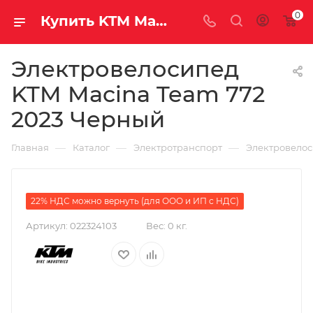
0
Купить KTM Macina Team 772 2023 Черный за рублей, а со скидкой
Электровелосипед
KTM Macina Team 772
2023 Черный
—
—
—
Главная
Каталог
Электротранспорт
Электровело
22% НДС можно вернуть (для ООО и ИП с НДС)
Артикул:
022324103
Вес:
0 кг.