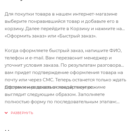
Для покупки товара в нашем интернет-магазине
выберите понравившийся товар и добавьте его в
корзину. Далее перейдите в Корзину и нажмите на
«Оформить заказ» или «Быстрый заказ».
Когда оформляете быстрый заказ, напишите ФИО,
телефон и e-mail. Вам перезвонит менеджер и
уточнит условия заказа. По результатам разговора
вам придет подтверждение оформления товара на
почту или через СМС. Теперь останется только ждать
Оформление заказа в стандартном режиме
доставки и радоваться новой покупке.
выглядит следующим образом. Заполняете
полностью форму по последовательным этапам:
адрес, способ доставки, оплаты, данные о себе.
Советуем в комментарии к заказу написать
информацию, которая поможет курьеру вас найти.
Нажмите кнопку «Оформить заказ».