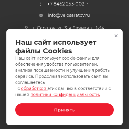
+7 8452 253-002
info@velosaratov.ru
г. Саратов, ул. 3-я Дачная, д. 1к14
Наш сайт использует
файлы Cookies
Наш сайт использует cookie-файлы для
обеспечения удобства пользователей,
анализа посещаемости и улучшения работы
2011-2026 © интернет-магазин спортивных товаров
сервиса. Продолжая использовать сайт, вы
ВелоСаратов. Не является публичной офертой. Все права
соглашаетесь
защищены. Заимствование материалов и фотографий
с
обработкой
этих данных в соответствии с
запрещено.
нашей
политики конфиденциальности.
Принять