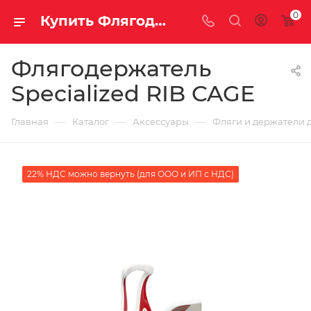
0
Купить Флягодержатель Specialized RIB CAGE за рублей, а со скидкой
Флягодержатель
Specialized RIB CAGE
—
—
—
Главная
Каталог
Аксессуары
Фляги и держатели 
22% НДС можно вернуть (для ООО и ИП с НДС)