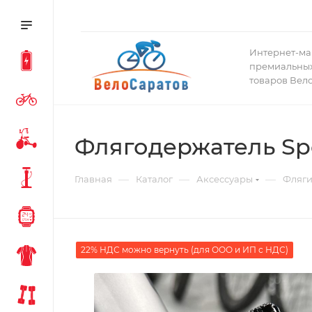
Интернет-ма
премиальных
товаров Вел
Флягодержатель Spe
—
—
—
Главная
Каталог
Аксессуары
Фляги
22% НДС можно вернуть (для ООО и ИП с НДС)