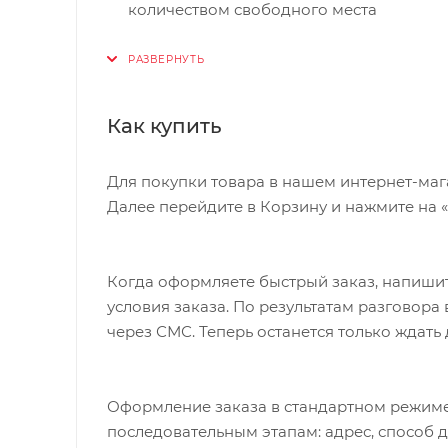
количеством свободного места
Выпускается в правосторонней и левос
Минималистичный, облегченный дизай
Возможность установки шестигранника
Как купить
Совместим с набором XC Kit Storage Box
Вес: 43г
Для покупки товара в нашем интернет-маг
Далее перейдите в Корзину и нажмите на 
Когда оформляете быстрый заказ, напишит
условия заказа. По результатам разговор
через СМС. Теперь останется только ждать
Оформление заказа в стандартном режиме
последовательным этапам: адрес, способ д