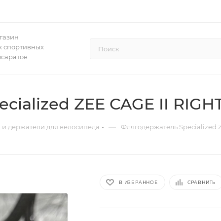
газин
 спортивных
осаратов
cialized ZEE CAGE II RIGH
—
 и держатели для велосипеда
Флягодержатель Specialized Z
В ИЗБРАННОЕ
СРАВНИТЬ