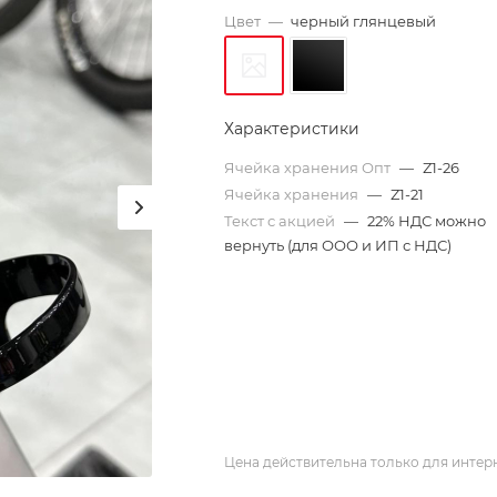
Цвет
—
черный глянцевый
Характеристики
Ячейка хранения Опт
—
Z1-26
Ячейка хранения
—
Z1-21
Текст с акцией
—
22% НДС можно
вернуть (для ООО и ИП с НДС)
Цена действительна только для интерн