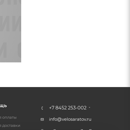
ЩЬ
+7 8452 253-002
я оплаты
info@velosaratov.ru
я доставки