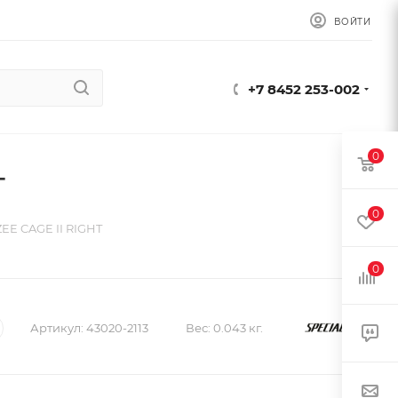
ВОЙТИ
+7 8452 253-002
0
T
0
EE CAGE II RIGHT
0
Артикул:
43020-2113
Вес:
0.043 кг.