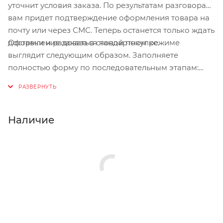
уточнит условия заказа. По результатам разговора
вам придет подтверждение оформления товара на
почту или через СМС. Теперь останется только ждать
Оформление заказа в стандартном режиме
доставки и радоваться новой покупке.
выглядит следующим образом. Заполняете
полностью форму по последовательным этапам:
адрес, способ доставки, оплаты, данные о себе.
Советуем в комментарии к заказу написать
информацию, которая поможет курьеру вас найти.
Нажмите кнопку «Оформить заказ».
Наличие