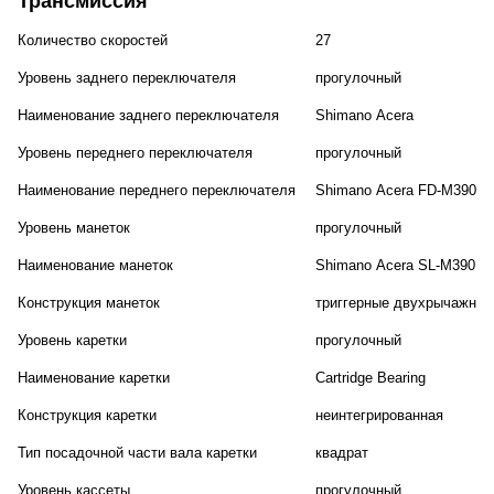
Трансмиссия
Количество скоростей
27
Уровень заднего переключателя
прогулочный
Наименование заднего переключателя
Shimano Acera
Уровень переднего переключателя
прогулочный
Наименование переднего переключателя
Shimano Acera FD-M390 To
Уровень манеток
прогулочный
Наименование манеток
Shimano Acera SL-M390 Ra
Конструкция манеток
триггерные двухрычажные
Уровень каретки
прогулочный
Наименование каретки
Cartridge Bearing
Конструкция каретки
неинтегрированная
Тип посадочной части вала каретки
квадрат
Уровень кассеты
прогулочный