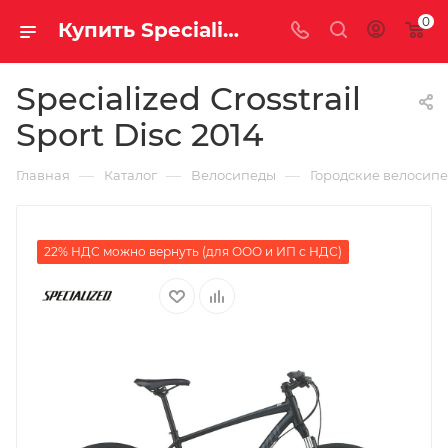
0
Купить Specialized Crosstrail Sport Disc 2014 за рублей, а со скидкой
Specialized Crosstrail
Sport Disc 2014
—
—
—
Главная
Каталог
Велосипеды
Городские велосип
22% НДС можно вернуть (для ООО и ИП с НДС)