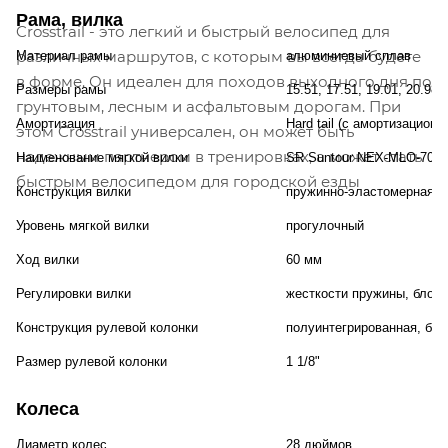
Рама, вилка
Crosstrail - это легкий и быстрый велосипед для
различных маршрутов, с которым вы всегда будете
Материал рамы
алюминиевый сплав
в форме. Он идеален для походов выходного дня по
Размеры рамы
15.51, 17.51, 19.01, 20.98
грунтовым, лесным и асфальтовым дорогам. При
Амортизация
Hard tail (с амортизационн
этом Crosstrail универсален, он может быть
надежным партнером в тренировках, а может стать
Наименование мягкой вилки
SR Suntour NEX-MLO-700
быстрым велосипедом для городской езды
Конструкция вилки
пружинно-эластомерная
Уровень мягкой вилки
прогулочный
Ход вилки
60 мм
Регулировки вилки
жесткости пружины, блоки
Конструкция рулевой колонки
полуинтегрированная, без
Размер рулевой колонки
1 1/8"
Колеса
Диаметр колес
28 дюймов