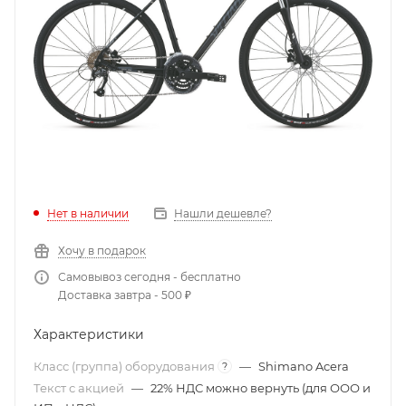
Нет в наличии
Нашли дешевле?
Хочу в подарок
Самовывоз сегодня - бесплатно
Доставка завтра - 500 ₽
Характеристики
Класс (группа) оборудования
—
Shimano Acera
?
Текст с акцией
—
22% НДС можно вернуть (для ООО и