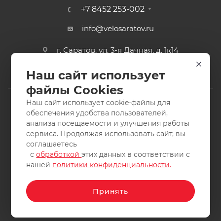
+7 8452 253-002
info@velosaratov.ru
г. Саратов, ул. 3-я Дачная, д. 1к14
Наш сайт использует
файлы Cookies
Наш сайт использует cookie-файлы для
обеспечения удобства пользователей,
анализа посещаемости и улучшения работы
2011-2026 © интернет-магазин спортивных товаров
сервиса. Продолжая использовать сайт, вы
ВелоСаратов. Не является публичной офертой. Все права
соглашаетесь
защищены. Заимствование материалов и фотографий
с
обработкой
этих данных в соответствии с
запрещено.
нашей
политики конфиденциальности.
Принять